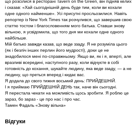
що розсілися в ресторані Tavern on the Green, він підняв келих
і сказав: «Хай сьогоднішній день буде тим, коли ви кохали
одне одного найменше». Усі присутні просльозилися. Навіть
репортер із New York Times так розчулився, що завершив свою
статтю тостом і благословенням мого батька. Ставши знову
вільною, я усвідомила, що того дня ми кохали одне одного
найбільше.
Мій батько завжди казав, що веде ззаду. Я не розуміла цього
(як і безліч інших перлин його мудрості), доки це не
знадобилося мені по-справжньому. Якщо ви, як і я, вперті, але
вразливі всередині, наступного разу, коли відчуєте в собі
готовність до кохання, шукайте людину, яка веде ззаду, — а не
людину, що преться вперед і кидає вас.
Я додала до свого тижня восьмий день: ПРИЙДЕШНІЙ.
І я приймаю ПРИЙДЕШНІЙ ДЕНЬ так, наче він сьогодні.
Я перестала чекати на можливість щось зробити. Я роблю це
зараз, бо зараз - це про нас і про час.
Тамен Фадаль «Знову вільна»
Відгуки