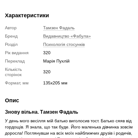
Характеристики
Автор
Тамзен Фадаль
Бренд
Видавництво «Фабула»
Розділ
Психологія стосунків
Рік видання
320
Переклад
Марія Пухлій
Кількість
320
сторінок
Формат, мм
135х205 мм
Опис
Знову вільна. Тамзен Фадаль
У день мого весілля мій батько виголосив тост. Батько сяяв від
гордощів. Я знала, що так буде. Його маленька дівчинка зовсім
доросла! Поглянувши на всіх моїх найближчих друзів і родичів,