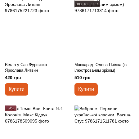
BESTSELLER
Вілла у Сан-Фурсиско.
Маскарад. Олена Пчілка (із
Ярослава Литвин
ілюстрованим зрізом)
420 грн
510 грн
Купити
Купити
−4%