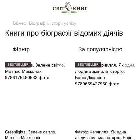
Бізнес
Біографії. Історії успіху
Книги про біографії відомих діячів
Фільтр
За популярністю
BESTSELLER
BESTSELLER
Greenlights. Зелене світло.
Фактор Черчилля. Як одна
Меттью Макконахі
людина змінила історію. Боріс