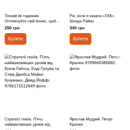
Точний як годинник.
Рік, коли я казала «ТАК».
Оптимізуйте свій бізнес, щоб
Шонда Раймз
керувати собою. Майк
250 грн
340 грн
Міхаловіц
Купити
Купити
Стратегії геніїв. П’ять
Ярослав Мудрий. Петро
найважливіших уроків від
Кралюк
Білла Ґейтса, Енді Ґроува та