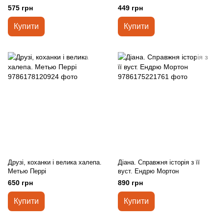
Джонсон
575 грн
449 грн
Купити
Купити
Друзі, коханки і велика халепа.
Діана. Справжня історія з її
Метью Перрі
вуст. Ендрю Мортон
650 грн
890 грн
Купити
Купити