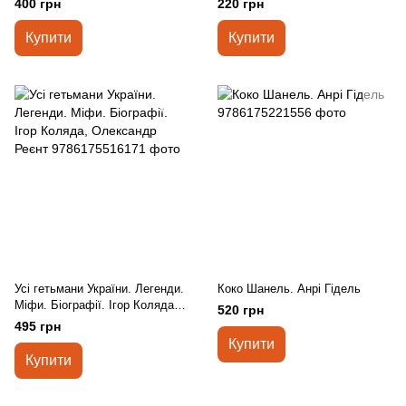
400 грн
220 грн
Стіва Джобса Майкл Кузумано,
Девід Йоффі
Купити
Купити
Усі гетьмани України. Легенди.
Коко Шанель. Анрі Гідель
Міфи. Біографії. Ігор Коляда,
520 грн
Олександр Реєнт
495 грн
Купити
Купити