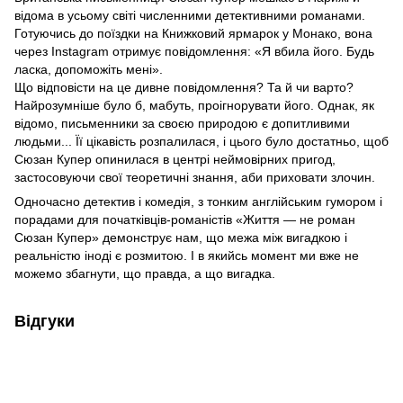
відома в усьому світі численними детективними романами.
Готуючись до поїздки на Книжковий ярмарок у Монако, вона
через Instagram отримує повідомлення: «Я вбила його. Будь
ласка, допоможіть мені».
Що відповісти на це дивне повідомлення? Та й чи варто?
Найрозумніше було б, мабуть, проігнорувати його. Однак, як
відомо, письменники за своєю природою є допитливими
людьми... Її цікавість розпалилася, і цього було достатньо, щоб
Сюзан Купер опинилася в центрі неймовірних пригод,
застосовуючи свої теоретичні знання, аби приховати злочин.
Одночасно детектив і комедія, з тонким англійським гумором і
порадами для початківців-романістів «Життя — не роман
Сюзан Купер» демонструє нам, що межа між вигадкою і
реальністю іноді є розмитою. І в якийсь момент ми вже не
можемо збагнути, що правда, а що вигадка.
Відгуки