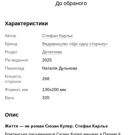
До обраного
Характеристики
Автор
Стефан Карльє
Бренд
Видавництво «Ще одну сторінку»
Розділ
Детективи
Рік видання
2025
Переклад
Наталія Дульнєва
Кількість
268
сторінок
Формат, мм
130х200 мм
Вага
320
Опис
Життя — не роман Сюзан Купер. Стефан Карльє
Британська письменниця Сюзан Купер мешкає в Парижі й