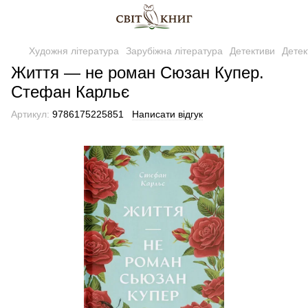
Художня література
Зарубіжна література
Детективи
Детек
Життя — не роман Сюзан Купер.
Стефан Карльє
Артикул:
9786175225851
Написати відгук