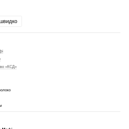
 швидко
фі
е
тво «КСД»
волоко
м