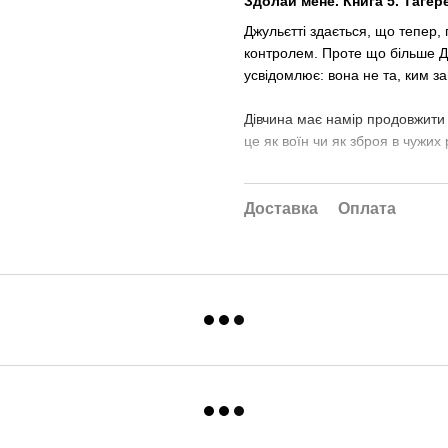
Здолай мене. Книга 5. Таґер
Джульєтті здається, що тепер, 
контролем. Проте що більше Д
усвідомлює: вона не та, ким з
Дівчина має намір продовжити
це як воїн чи як зброя в чужих
Доставка
Оплата