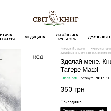
ИТЯЧА
УКРАЇНСЬКА
МЕДИЦИНА
ДУХОВНІСТ
ТЕРАТУРА
КУЛЬТУРА
Книжковий магазин
Художня літера
Здолай мене. Книга 5 (із кольоровим зр
Здолай мене. Кни
Таґере Мафі
В наявності
Артикул: 978617151
350 грн
Обкладинка
Тверда + кольоровий зріз