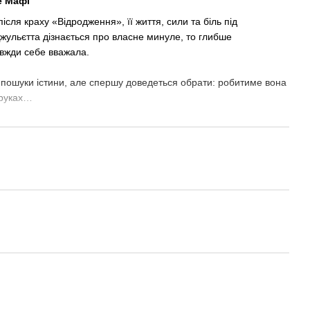
е Мафі
після краху «Відродження», її життя, сили та біль під
жульєтта дізнається про власне минуле, то глибше
авжди себе вважала.
 пошуки істини, але спершу доведеться обрати: робитиме вона
 руках…