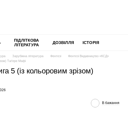
ПІДЛІТКОВА
Ь
ДОЗВІЛЛЯ
ІСТОРІЯ
ЛІТЕРАТУРА
тура
Зарубіжна література
Фентезі
Фентезі Видавництво «КСД»
ізом) Таґере Мафі
га 5 (із кольоровим зрізом)
1026
В бажання