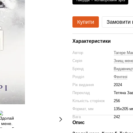
Купити
Замовити
Характеристики
Автор
Тагере Ма
Серія
Знищ мен
Бренд
Видавниц
Розділ
Фентезі
Рік видання
2024
Переклад
Тетяна За
Кількість сторінок
256
Формат, мм
135х205 м
Вага
242
Опис