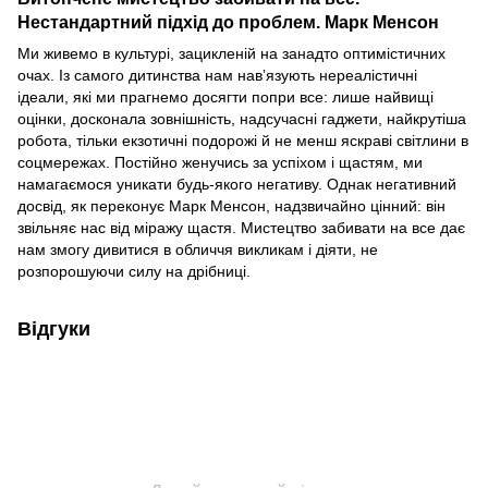
Нестандартний підхід до проблем. Марк Менсон
Ми живемо в культурі, зацикленій на занадто оптимістичних
очах. Із самого дитинства нам навʼязують нереалістичні
ідеали, які ми прагнемо досягти попри все: лише найвищі
оцінки, досконала зовнішність, надсучасні гаджети, найкрутіша
робота, тільки екзотичні подорожі й не менш яскраві світлини в
соцмережах. Постійно женучись за успіхом і щастям, ми
намагаємося уникати будь-якого негативу. Однак негативний
досвід, як переконує Марк Менсон, надзвичайно цінний: він
звільняє нас від міражу щастя. Мистецтво забивати на все дає
нам змогу дивитися в обличчя викликам і діяти, не
розпорошуючи силу на дрібниці.
Відгуки