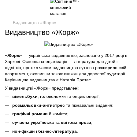
Видавництво «Жорж»
Видавництво «Жорж»
«Жорж»
— українське видавництво, засноване у 2017 році в
Харкові. Основна спеціалізація — література для дітей і
підлітків, проте з часом видавництво суттєво розширило свій
асортимент, охопивши також книжки для дорослої аудиторії.
Керівницею видавництва є Наталія Протас.
У видавництві «Жорж» представлені:
вімельбухи
, головоломки та енциклопедії;
розмальовки-антистрес
та пізнавальні видання;
графічні романи
й комікси;
сучасна українська та світова проза
;
нон-фікшн і бізнес-література
.