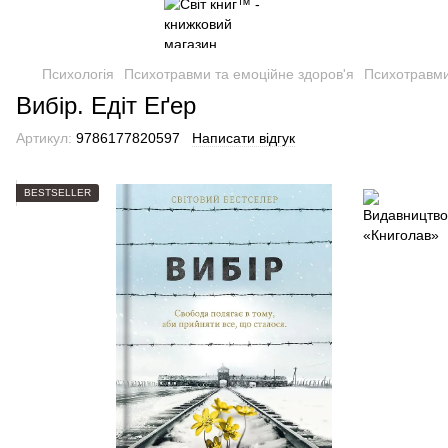
Психологія
Психотравми та емоційне здоров'я
Психотравми
Вибір. Едіт Еґер
Артикул:
9786177820597
Написати відгук
BESTSELLER