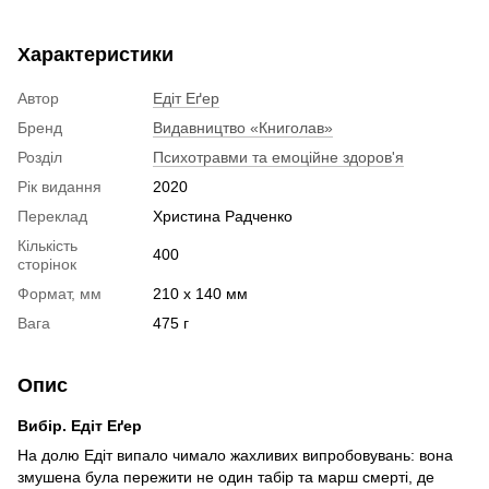
Характеристики
Автор
Едіт Еґер
Бренд
Видавництво «Книголав»
Розділ
Психотравми та емоційне здоров'я
Рік видання
2020
Переклад
Христина Радченко
Кількість
400
сторінок
Формат, мм
210 x 140 мм
Вага
475 г
Опис
Вибір. Едіт Еґер
На долю Едіт випало чимало жахливих випробовувань: вона
змушена була пережити не один табір та марш смерті, де