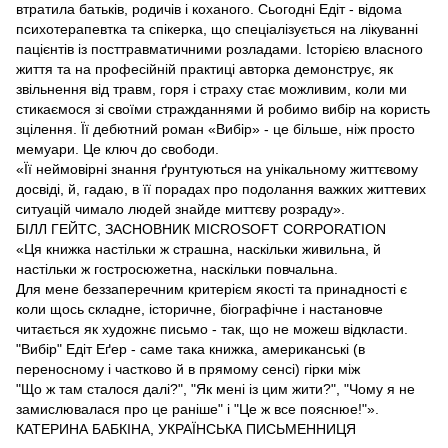
втратила батьків, родичів і коханого. Сьогодні Едіт - відома
психотерапевтка та спікерка, що спеціалізується на лікуванні
пацієнтів із посттравматичними розладами. Історією власного
життя та на професійній практиці авторка демонструє, як
звільнення від травм, горя і страху стає можливим, коли ми
стикаємося зі своїми стражданнями й робимо вибір на користь
зцілення. Її дебютний роман «Вибір» - це більше, ніж просто
мемуари. Це ключ до свободи.
«Її неймовірні знання ґрунтуються на унікальному життєвому
досвіді, й, гадаю, в її порадах про подолання важких життевих
ситуацій чимало людей знайде миттєву розраду».
БІЛЛ ГЕЙТС, ЗАСНОВНИК MICROSOFT CORPORATION
«Ця книжка настільки ж страшна, наскільки живильна, й
настільки ж гостросюжетна, наскільки повчальна.
Для мене беззаперечним критерієм якості та принадності є
коли щось складне, історичне, біографічне і настановче
читається як художнє письмо - так, що не можеш відкласти.
"Вибір" Едіт Еґер - саме така книжка, американські (в
переносному і частково й в прямому сенсі) гірки між
"Що ж там сталося далі?", "Як мені із цим жити?", "Чому я не
замислювалася про це раніше" і "Це ж все пояснюе!"».
КАТЕРИНА БАБКІНА, УКРАЇНСЬКА ПИСЬМЕННИЦЯ