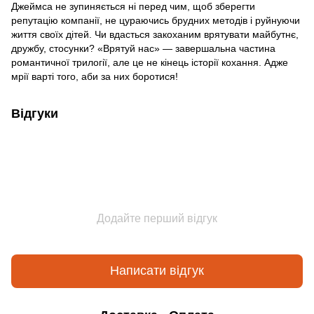
Джеймса не зупиняється ні перед чим, щоб зберегти
репутацію компанії, не цураючись брудних методів і руйнуючи
життя своїх дітей. Чи вдасться закоханим врятувати майбутнє,
дружбу, стосунки? «Врятуй нас» — завершальна частина
романтичної трилогії, але це не кінець історії кохання. Адже
мрії варті того, аби за них боротися!
Відгуки
Додайте перший відгук
Написати відгук