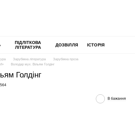
ПІДЛІТКОВА
Ь
ДОЗВІЛЛЯ
ІСТОРІЯ
ЛІТЕРАТУРА
тура
Зарубіжна література
Зарубіжна проза
ef»
Володар мух. Вільям Голдінг
ьям Голдінг
5564
В бажання