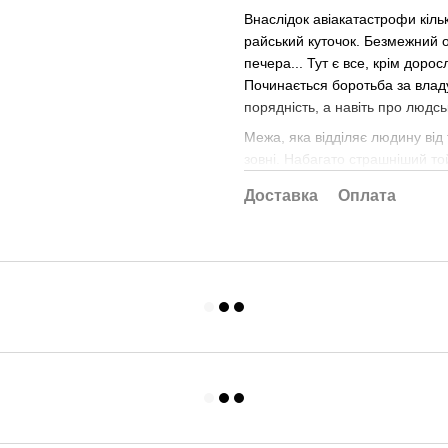
Внаслідок авіакатастрофи кіль
райський куточок. Безмежний 
печера... Тут є все, крім доро
Починається боротьба за владу.
порядність, а навіть про людсь
Межа, яка відділяє людину від 
зовні. Набагато страшніший той
Доставка
Оплата