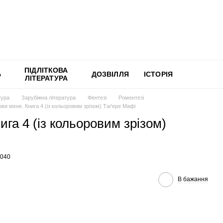
ПІДЛІТКОВА
Ь
ДОЗВІЛЛЯ
ІСТОРІЯ
ЛІТЕРАТУРА
тура
Зарубіжна література
Фентезі
Роментезі
ови мене. Книга 4 (із кольоровим зрізом) Таґере Мафі
ига 4 (із кольоровим зрізом)
8040
В бажання