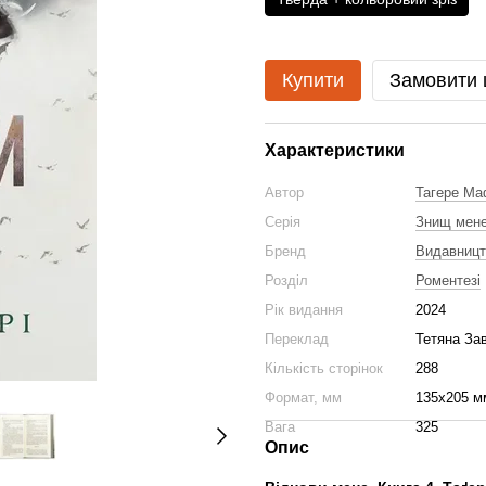
Купити
Замовити
Характеристики
Автор
Тагере Ма
Серія
Знищ мен
Бренд
Видавниц
Розділ
Роментезі
Рік видання
2024
Переклад
Тетяна За
Кількість сторінок
288
Формат, мм
135x205 м
Вага
325
Опис