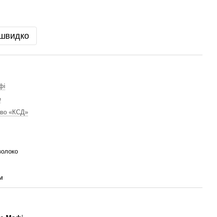
 швидко
фі
е
тво «КСД»
волоко
м