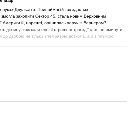
ре Мафі
 руках Джульєтти. Принаймні їй так здається.
а змогла захопити Сектор 45, стала новим Верховним
ї Америки й, нарешті, опинилась поруч із Варнером?
ть дівчину, тож коли однієї страшної трагедії стає не оминути,
я до двобою не тільки з темрявою довкола, а й з пітьмою