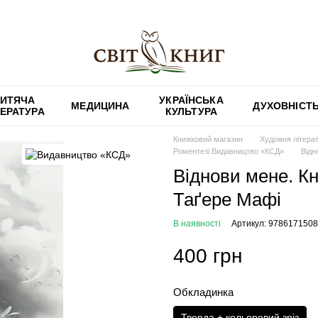
ИТЯЧА
УКРАЇНСЬКА
МЕДИЦИНА
ДУХОВНІСТ
ТЕРАТУРА
КУЛЬТУРА
Книжковий магазин
Художня літера
Роментезі Видавництво «КСД»
Відн
Віднови мене. Кн
Таґере Мафі
В наявності
Артикул: 978617150
400 грн
Обкладинка
Тверда + кольоровий зріз