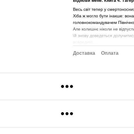
Віднови мене. Книга 4. Таґе
Весь світ тепер у смертоносних
Хіба ж могло бути інакше: вон
головнокомандувачем Північно
Але колишнє ніколи не відпусти
їй знову доведеться долучитис
всередині…
Доставка
Оплата