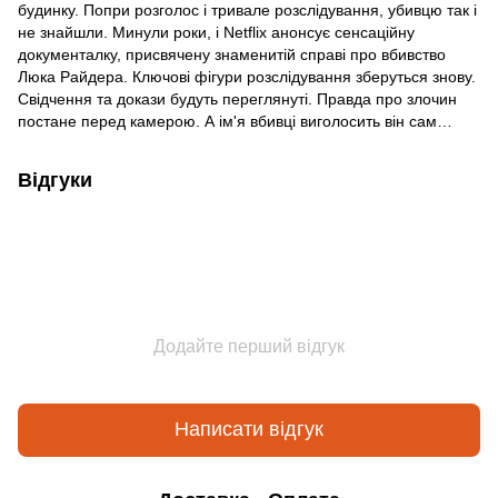
будинку. Попри розголос і тривале розслідування, убивцю так і
не знайшли. Минули роки, і Netflix анонсує сенсаційну
документалку, присвячену знаменитій справі про вбивство
Люка Райдера. Ключові фігури розслідування зберуться знову.
Свідчення та докази будуть переглянуті. Правда про злочин
постане перед камерою. А ім'я вбивці виголосить він сам…
Відгуки
Додайте перший відгук
Написати відгук