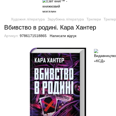
Художня література
Зарубіжна література
Трилери
Трилер
Вбивство в родині. Кара Хантер
Артикул:
9786171518865
Написати відгук