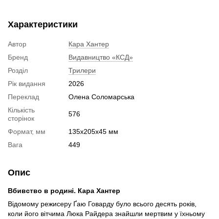
Характеристики
Автор
Кара Хантер
Бренд
Видавництво «КСД»
Розділ
Трилери
Рік видання
2026
Переклад
Олена Соломарська
Кількість
576
сторінок
Формат, мм
135х205х45 мм
Вага
449
Опис
Вбивство в родині. Кара Хантер
Відомому режисеру Ґаю Говарду було всього десять років,
коли його вітчима Люка Райдера знайшли мертвим у їхньому