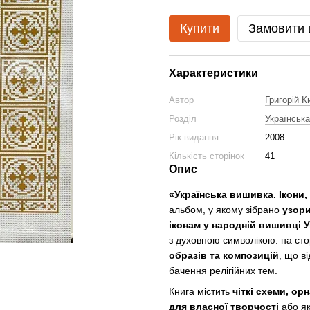
Купити
Замовити
Характеристики
Автор
Григорій К
Розділ
Українськ
Рік видання
2008
Кількість сторінок
41
Опис
«Українська вишивка. Ікони, 
альбом, у якому зібрано
узори
іконам у народній вишивці У
з духовною символікою: на ст
образів та композицій
, що в
бачення релігійних тем.
Книга містить
чіткі схеми, ор
для власної творчості
або як