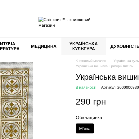
ИТЯЧА
УКРАЇНСЬКА
МЕДИЦИНА
ДУХОВНІСТ
ТЕРАТУРА
КУЛЬТУРА
Книжковий магазин
Українська кул
Українська вишивка. Григорій Кисіль
Українська вишив
В наявності
Артикул: 200000093
290 грн
Обкладинка
М'яка