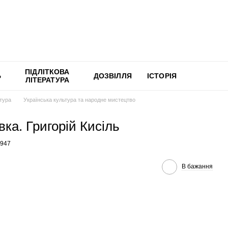
ПІДЛІТКОВА
Ь
ДОЗВІЛЛЯ
ІСТОРІЯ
ЛІТЕРАТУРА
ьтура
Українська культура та народне мистецтво
ка. Григорій Кисіль
0947
В бажання