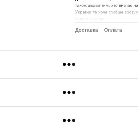
також цікаве тим, хто вивчає
н
України
та хоче глибше зрозум
художню мову.
Доставка
Оплата