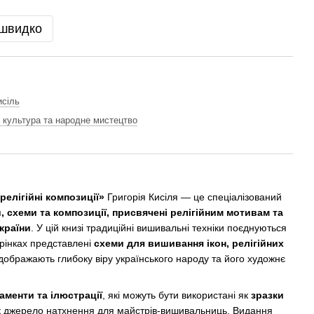
 швидко
исіль
а культура та народне мистецтво
релігійні композиції»
Григорія Кисіля — це спеціалізований
, схеми та композиції, присвячені релігійним мотивам та
країни
. У цій книзі традиційні вишивальні техніки поєднуються
орінках представлені
схеми для вишивання ікон, релігійних
ідображають глибоку віру українського народу та його художнє
наменти та ілюстрації
, які можуть бути використані як
зразки
 джерело натхнення для майстрів‑вишивальниць. Видання