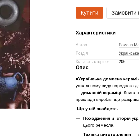
Купити
Замовити
Характеристики
Автор
Романа М
Розділ
Українськ
Кількість сторінок
206
Опис
«Українська димлена керамі
унікальному виду народного д
—
димленій кераміці
. Книга 
приклади виробів, що розкрива
Що у ній знайдете:
Походження й історія
укр
цього ремесла.
Техніка виготовлення
— в