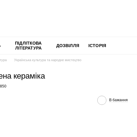
ПІДЛІТКОВА
Ь
ДОЗВІЛЛЯ
ІСТОРІЯ
ЛІТЕРАТУРА
ьтура
Українська культура та народне мистецтво
ена кераміка
2850
В бажання