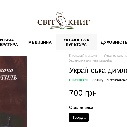
ИТЯЧА
УКРАЇНСЬКА
МЕДИЦИНА
ДУХОВНІСТ
ТЕРАТУРА
КУЛЬТУРА
Книжковий магазин
Українська кул
Українська димлена кераміка
Українська димл
В наявності
Артикул: 978966026
700 грн
Обкладинка
Тверда