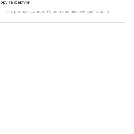
ору та фактури.
— як у різних частинах України створювали свої стилі й
ивні вироби
— горщики, глечики, чаші, свищики та інші
а; їхній символізм і призначення.
обіт майстрів
, що дають візуальне уявлення про різноманіття
новувачів народного мистецтва, мистецтвознавців та
 цікавиться
етнографією, ремісництвом та українською
я, чому димлена кераміка є не лише функціональним посудом,
 вірувань та естетичних ідеалів народного мистецтва.
ка»
— це книга, яка надихає не лише знаннями, а й любов’ю до
ого зв’язку поколінь.