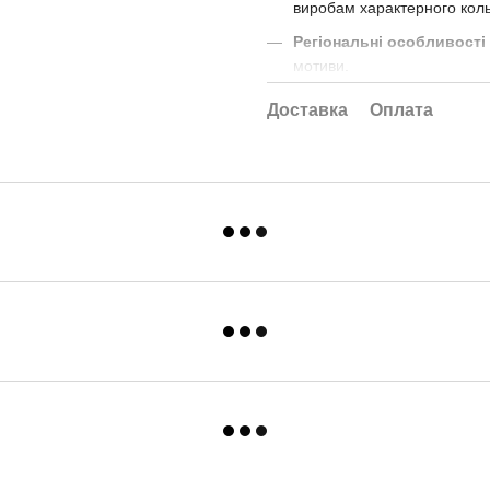
виробам характерного коль
Регіональні особливості
мотиви.
Функціональні й декорат
Доставка
Оплата
предмети побуту й мистецтв
Світлини та ілюстрації р
форм і стилів.
Книга розрахована як на
поці
дизайнерів
, так і на всіх, хто
культурою
. Читачі дізнаютьс
а й виразним носієм символів,
«Українська димлена керамі
мудрості рук, традицій і глибок