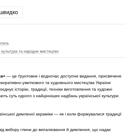
 швидко
отиль
а культура та народне мистецтво
ка»
— це ґрунтовне і водночас доступне видання, присвячене
екоративно‑ужиткового та художнього мистецтва України
поєднує історію, традиції, техніки виготовлення та художні
ють суть одного з найцінніших надбань української культури.
аїнської димленої кераміки — як і коли формувалися традиції
ід вибору глини до випалювання й димлення, що надає