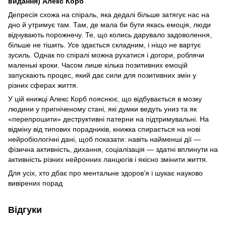
видання) Алекс Корб
Депресія схожа на спіраль, яка дедалі більше затягує нас на
дно й утримує там. Там, де мала би бути якась емоція, люди
відчувають порожнечу. Те, що колись дарувало задоволення,
більше не тішить. Усе здається складним, і ніщо не вартує
зусиль. Однак по спіралі можна рухатися і догори, роблячи
маленькі кроки. Часом лише кілька позитивних емоцій
запускають процес, який дає сили для позитивних змін у
різних сферах життя.
У цій книжці Алекс Корб пояснює, що відбувається в мозку
людини у пригніченому стані, які думки ведуть униз та як
«перепрошити» деструктивні патерни на підтримувальні. На
відміну від типових порадників, книжка спирається на нові
нейробіологічні дані, щоб показати: навіть найменші дії —
фізична активність, дихання, соціалізація — здатні вплинути на
активність різних нейронних ланцюгів і якісно змінити життя.
Для усіх, хто дбає про ментальне здоров’я і шукає науково
вивірених порад
Відгуки