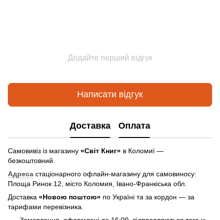
Додайте перший відгук
Написати відгук
Доставка
Оплата
Самовивіз із магазину
«Світ Книг»
в Коломиї —
безкоштовний.
Адреса
стаціонарного офлайн-магазину для самовиносу:
Площа Ринок 12, місто Коломия, Івано-Франкіська обл.
Доставка
«Новою поштою»
по Україні та за кордон — за
тарифами перевізника.
Замовлення, оформлені до 16:00, відправляються того ж