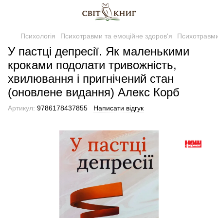
Психологія
Психотравми та емоційне здоров'я
Психотравми
У пастці депресії. Як маленькими
кроками подолати тривожність,
хвилювання і пригнічений стан
(оновлене видання) Алекс Корб
Артикул:
9786178437855
Написати відгук