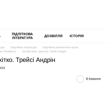
ПІДЛІТКОВА
Ь
ДОЗВІЛЛЯ
ІСТОРІЯ
ЛІТЕРАТУРА
тура
Зарубіжна література
Зарубіжна романтична проза
во Readberry
Це Крістмас, крихітко. Трейсі Андрін
хітко. Трейсі Андрін
0433
В бажання