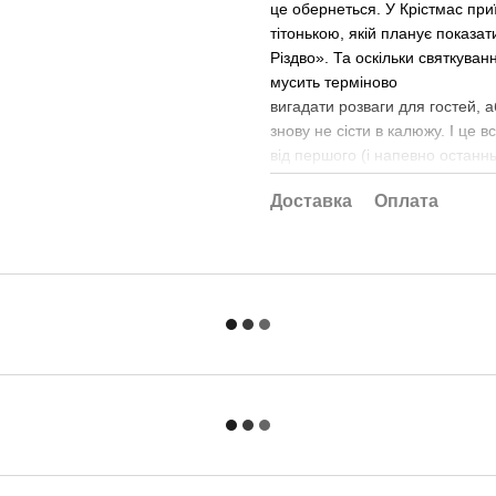
це обернеться. У Крістмас при
тітонькою, якій планує показа
Різдво». Та оскільки святкуванн
мусить терміново
вигадати розваги для гостей, 
знову не сісти в калюжу. І це 
від першого (і напевно останнь
закінчиться це шалене Різдво 
Доставка
Оплата
Фінлі — черговим падінням...
чи все ж феєричним злетом?