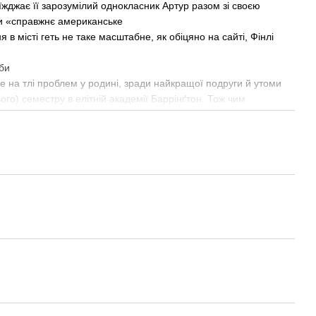
їжджає її зарозумілий однокласник Артур разом зі своєю
ти «справжнє американське
я в місті геть не таке масштабне, як обіцяно на сайті, Фінлі
аби
все на тлі проблем у родині, зради найкращої подруги й утоми
ого) семестру в елітній академії Баррінґтон. Тож чим
для шістнадцятирічної