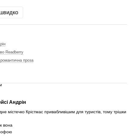
 швидко
рін
во Readberry
 романтична проза
м
ейсі Андрін
ідне містечко Крістмас привабливішим для туристів, тому трішки
ак вона
трофою