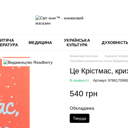
ИТЯЧА
УКРАЇНСЬКА
МЕДИЦИНА
ДУХОВНІСТ
ТЕРАТУРА
КУЛЬТУРА
Книжковий магазин
Художня літера
Зарубіжна романтична проза Видавницт
Це Крістмас, кри
В наявності
Артикул: 978617099
540 грн
Обкладинка
Тверда