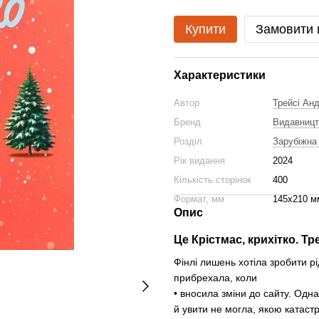
Купити
Замовити
Характеристики
Автор
Трейсі Анд
Бренд
Видавницт
Розділ
Зарубіжна
Рік видання
2024
Кількість сторінок
400
Формат, мм
145х210 м
Опис
Це Крістмас, крихітко. Тр
Фінлі лишень хотіла зробити р
прибрехала, коли
• вносила зміни до сайту. Одн
й увити не могла, якою катас