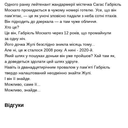
Одного ранку лейтенант жандармерії містечка Сагас Габрієль
Москато прокидається в чужому номері готелю. Усе, що він
памʼятає, — це як уночі зловісно падали з неба сотні птахів.
Він підходить до дзеркала — а там чуже обличчя.
Хто це?
Це він, Габрієль Москато через 12 років, що промайнули
за одну ніч.
Його дочка Жулі безслідно зникла місяць тому...
Але ні, це ж сталося 2008 року. А нині - 2020-й.
Який шлях у пошуках доньки він уже пройшов? Хай там як,
а доведеться здолати цей шлях удруге.
Навіть із дванадцятирічним провалом у памʼяті Габрієль
твердо налаштований неодмінно знайти Жулі.
І він її знайде.
Можливо, саме її...
Можливо, знайде...
Відгуки