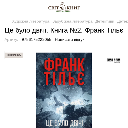
Художня література
Зарубіжна література
Детективи
Детек
Це було двічі. Книга №2. Франк Тільє
Артикул:
9786175223055
Написати відгук
НОВИНКА