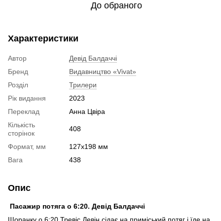
До обраного
Характеристики
Автор
Девід Балдаччі
Бренд
Видавництво «Vivat»
Розділ
Трилери
Рік видання
2023
Переклад
Анна Цвіра
Кількість
408
сторінок
Формат, мм
127x198 мм
Вага
438
Опис
Пасажир потяга о 6:20. Девід Балдаччі
Щоранку о 6:20 Тревіс Девін сідає на приміський потяг і їде на