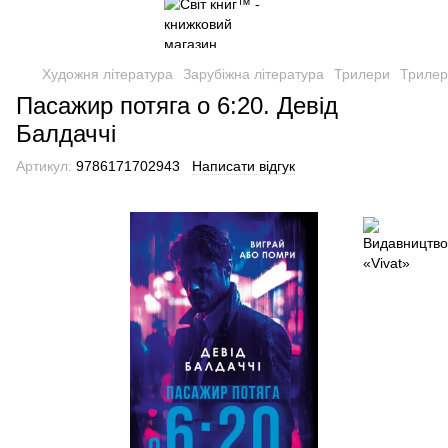
Художня література
Зарубіжна література
Трилери
Трилер
Пасажир потяга о 6:20. Девід
Балдаччі
Артикул:
9786171702943
Написати відгук