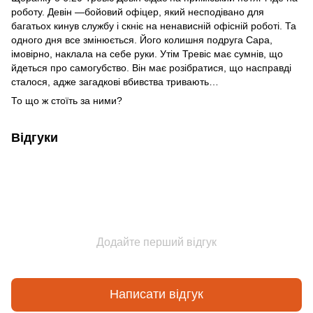
роботу. Девін —бойовий офіцер, який несподівано для
багатьох кинув службу і скніє на ненависній офісній роботі. Та
одного дня все змінюється. Його колишня подруга Сара,
імовірно, наклала на себе руки. Утім Тревіс має сумнів, що
йдеться про самогубство. Він має розібратися, що насправді
сталося, адже загадкові вбивства тривають…
То що ж стоїть за ними?
Відгуки
Додайте перший відгук
Написати відгук