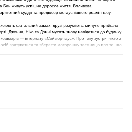
 та Бен живуть успішне доросле життя. Впливова
торитетний суддя та продюсер мегауспішного реаліті-шоу.
и скоюють фатальний замах, друзі розуміють: минуле прийшло
ерті. Дженна, Ніко та Донні мусять знову навідатися до будинку
х кошмарів — інтернату «Сейвіор-гаус». Про таку зустріч ніхто з
посіб врятуватися та зберегти моторошну таємницю про те, що