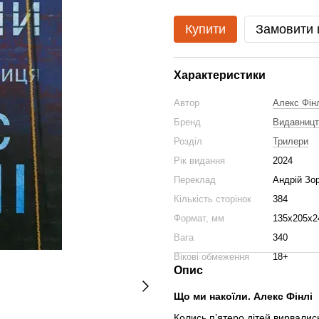
Купити
Замовити
Характеристики
Автор
Алекс Фін
Бренд
Видавниц
Розділ
Трилери
Рік видання
2024
Переклад
Андрій Зо
Кількість сторінок
384
Формат, мм
135х205х2
Вага
340
Вікові обмеження
18+
Опис
Що ми накоїли. Алекс Фінлі
Колись п’ятеро дітей вирвались