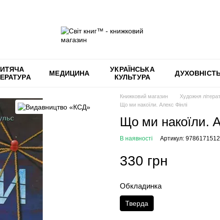
ИТЯЧА
УКРАЇНСЬКА
МЕДИЦИНА
ДУХОВНІСТ
ТЕРАТУРА
КУЛЬТУРА
Книжковий магазин
Художня літера
Що ми накоїли. Алекс Фінлі
Що ми накоїли. А
В наявності
Артикул: 978617151
330 грн
Обкладинка
Тверда