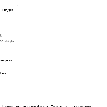
 швидко
лі
тво «КСД»
рницький
4 мм
 із жахливого дитячого будинку. Та вижили тільки четверо з