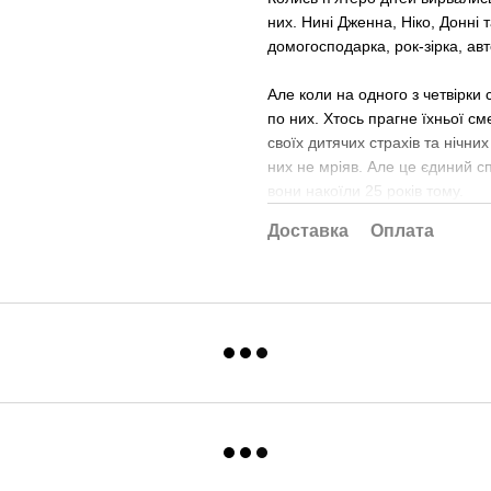
них. Нині Дженна, Ніко, Донні
домогосподарка, рок-зірка, ав
Але коли на одного з четвірк
по них. Хтось прагне їхньої см
своїх дитячих страхів та нічни
них не мріяв. Але це єдиний с
вони накоїли 25 років тому.
Доставка
Оплата