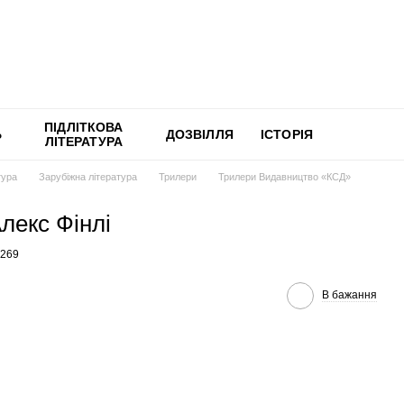
ПІДЛІТКОВА
Ь
ДОЗВІЛЛЯ
ІСТОРІЯ
ЛІТЕРАТУРА
тура
Зарубіжна література
Трилери
Трилери Видавництво «КСД»
лекс Фінлі
2269
В бажання