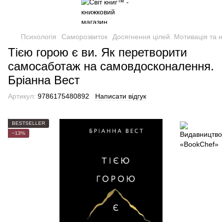
Психологія
Саморозвиток
Досягнення цілей. Мотивація та 
Тією горою є ви. Як перетворити
самосаботаж на самовдосконалення.
Бріанна Вест
Артикул:
9786175480892
Написати відгук
BESTSELLER
−13%