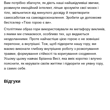
Вам потрібно збагнути, як діють наші найшкідливіші звички,
розвинути емоційний інтелект, ліпше зрозуміти свої мозок і
тіло, звільнитися від минулого досвіду й перетворити
самосаботаж на самовдосконалення. Зробити це допоможе
бестселер «Тією горою є ви».
Століттями образ гори використовували як метафору викликів,
з якими ми стикаємося, особливо тих, що видаються
нездоланними. Проте найчастіше цією горою є не зовнішні
перепони, а внутрішні. Тож, щоб підкорити нашу гору, ми
маємо виконати глибоку внутрішню роботу з розкопування
травми, формування стійкості та коригування сходження.
Усьому цьому навчає Бріанна Вест, яка вміє коротко і влучно
пояснити, як керувати своїм життям і підкорити не уявну гору,
а самих себе.
Відгуки