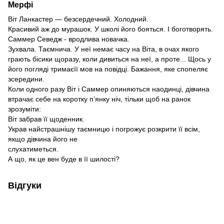
Мерфі
Віт Ланкастер — безсердечний. Холодний.
Красивий аж до мурашок. У школі його бояться. І боготворять.
Саммер Севедж - вродлива новачка.
Зухвала. Таємнича. У неї немає часу на Віта, в очах якого
грають бісики щоразу, коли дивиться на неї, а проте... Щось у
його погляді тримаєїї мов на повідці. Бажання, яке спопеляє
зсередини.
Коли одного разу Віт і Саммер опиняються наодинці, дівчина
втрачає себе на коротку пʼянку ніч, тільки щоб на ранок
зрозуміти:
Віт забрав її щоденник.
Украв найстрашнішу таємницю і погрожує розкрити її всім,
якщо дівчина його не
слухатиметься.
А що, як це вен буде в її шилості?
Відгуки