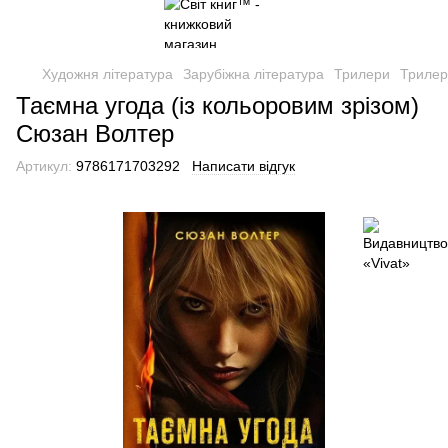
Художня література
Зарубіжна література
Трилери
Трилер
Таємна угода (із кольоровим зрізом)
Сюзан Волтер
Артикул:
9786171703292
Написати відгук