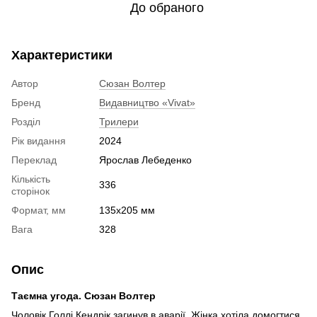
До обраного
Характеристики
Автор
Сюзан Волтер
Бренд
Видавництво «Vivat»
Розділ
Трилери
Рік видання
2024
Переклад
Ярослав Лебеденко
Кількість
336
сторінок
Формат, мм
135х205 мм
Вага
328
Опис
Таємна угода. Сюзан Волтер
Чоловік Голлі Кендрік загинув в аварії. Жінка хотіла домогтися