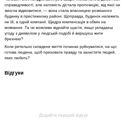
справедливості, але натомість дістала пропозицію, від якої не
змогла відмовитися, — вона стала власницею розкішного
будинку в престижному районі. Щоправда, будинок належить
не їй, а одній компанії. Щедра компенсація в обмін на
мовчання. Та чи можливо віднайти щастя, якщо укладаєш
угоду з дияволом у людській подобі й вирішуєш жити
брехнею?
Коли ретельно складене життя починає руйнуватися, на що
готова людина, щоб приховати правду та захистити людей,
яких любить?
Відгуки
Додайте перший відгук