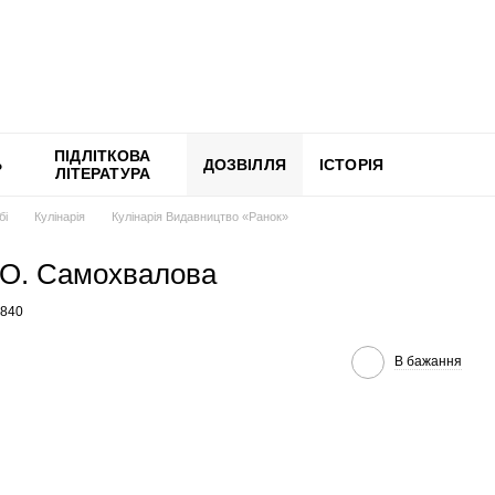
ПІДЛІТКОВА
Ь
ДОЗВІЛЛЯ
ІСТОРІЯ
ЛІТЕРАТУРА
бі
Кулінарія
Кулінарія Видавництво «Ранок»
. О. Самохвалова
4840
В бажання