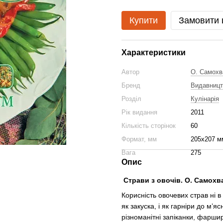
Купити
Замовити
Характеристики
Автор
О. Самохв
Бренд
Видавницт
Розділ
Кулінарія
Рік видання
2011
Кількість сторінок
60
Формат, мм
205х207 м
Вага
275
Опис
Страви з овочів. О. Самохв
Корисність овочевих страв ні в 
як закуска, і як гарніри до м
різноманітні запіканки, фарши