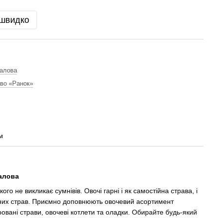
 швидко
алова
во «Ранок»
м
алова
кого не викликає сумнівів. Овочі гарні і як самостійна страва, і
’ясних страв. Приємно доповнюють овочевий асортимент
ровані страви, овочеві котлети та оладки. Обирайте будь-який