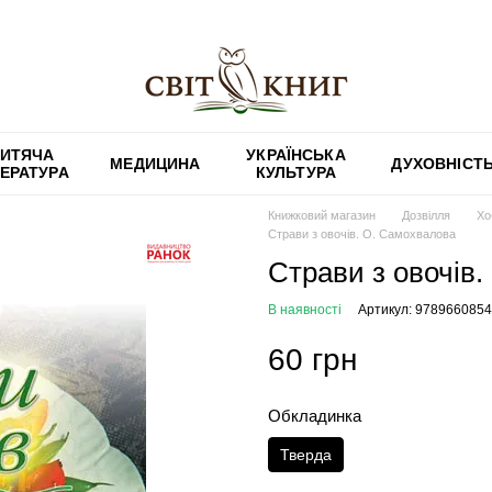
ИТЯЧА
УКРАЇНСЬКА
МЕДИЦИНА
ДУХОВНІСТ
ТЕРАТУРА
КУЛЬТУРА
Книжковий магазин
Дозвілля
Хо
Страви з овочів. О. Самохвалова
Страви з овочів
В наявності
Артикул: 978966085
60 грн
Обкладинка
Тверда