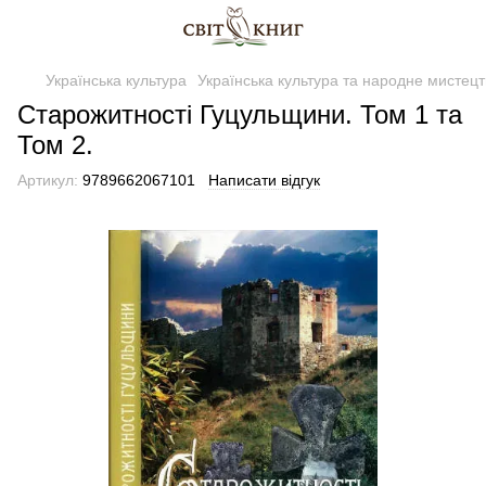
Українська культура
Українська культура та народне мистецт
Старожитності Гуцульщини. Том 1 та
Том 2.
Артикул:
9789662067101
Написати відгук