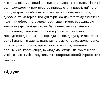
джерела окремих оригінальних стародавніх, середньовічних і
ранньомодерних пам’яток, розкриває етапи цивілізаційного
поступу краю, особливості розвитку його етнічної історії,
духовної та матеріальної культури. До другого тому включено
пам'ятки оборонного характеру - давні міста, середньовічні
замки та укріплені двори, які були центрами суспільно-
політичного, економічного і культурного життя краю.
Досліджено джерела та осередки солевидобутку. Висвітлено
роль і значення давніх транскарпатських, трансєвропейських
шляхів. Для істориків, археологів, етнологів, музейних
працівників, краєзнавців, викладачів і студентів, учителів та
учнів, а також усіх шанувальників старожитностей Українських
Карпат.
Відгуки