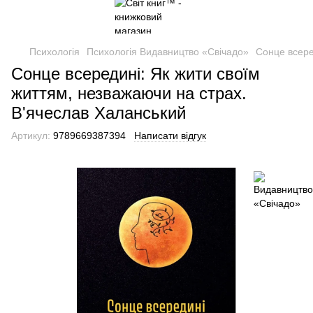
Психологія
Психологія Видавництво «Свічадо»
Сонце всере
Сонце всередині: Як жити своїм
життям, незважаючи на страх.
В'ячеслав Халанський
Артикул:
9789669387394
Написати відгук