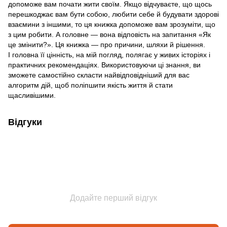
допоможе вам почати жити своїм. Якщо відчуваєте, що щось
перешкоджає вам бути собою, любити себе й будувати здорові
взаємини з іншими, то ця книжка допоможе вам зрозуміти, що
з цим робити. А головне — вона відповість на запитання «Як
це змінити?». Ця книжка — про причини, шляхи й рішення.
І головна її цінність, на мій погляд, полягає у живих історіях і
практичних рекомендаціях. Використовуючи ці знання, ви
зможете самостійно скласти найвідповідніший для вас
алгоритм дій, щоб поліпшити якість життя й стати
щасливішими.
Відгуки
Додайте перший відгук