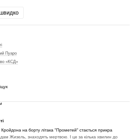
 швидко
ті
ий Пуаро
тво «КСД»
Ящук
м
ті
 Кройдона на борту літака "Прометей" стається прикра
дам Жизель, знаходять мертвою. І це за кілька хвилин до