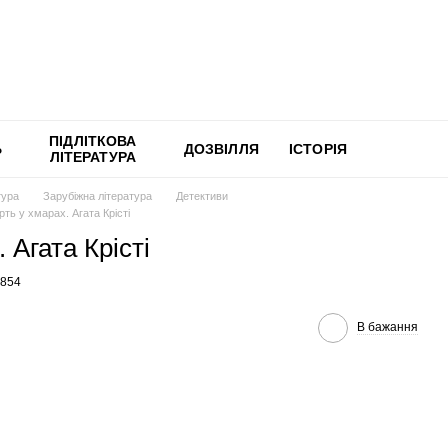
ПІДЛІТКОВА
Ь
ДОЗВІЛЛЯ
ІСТОРІЯ
ЛІТЕРАТУРА
тура
Зарубіжна література
Детективи
ть у хмарах. Агата Крісті
 Агата Крісті
0854
В бажання