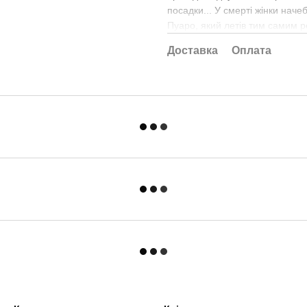
посадки... У смерті жінки нач
Пуаро, який летів тим самим р
Доставка
Оплата