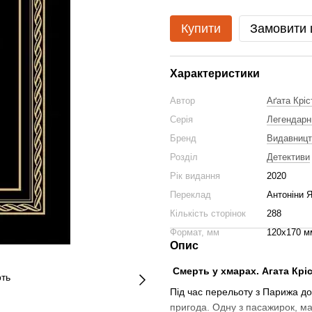
Купити
Замовити
Характеристики
Автор
Аґата Кріс
Серія
Легендарн
Бренд
Видавниц
Розділ
Детективи
Рік видання
2020
Переклад
Антоніни 
Кількість сторінок
288
Формат, мм
120х170 м
Опис
Смерть у хмарах. Агата Кріс
Під час перельоту з Парижа до
пригода. Одну з пасажирок, ма