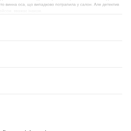
ебто винна оса, що випадково потрапила у салон. Але детектив
ейсом, вважає інакше.