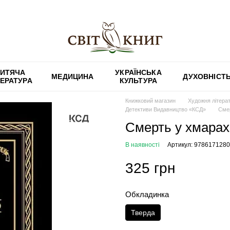
ИТЯЧА
УКРАЇНСЬКА
МЕДИЦИНА
ДУХОВНІСТ
ТЕРАТУРА
КУЛЬТУРА
Книжковий магазин
Художня літера
Детективи Видавництво «КСД»
Смер
Смерть у хмарах.
В наявності
Артикул: 978617128
325 грн
Обкладинка
Тверда