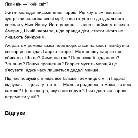
Який він — їхній світ?
Життя молодої письменниці Гаррієт Рід круто змінюється:
зустрівши чоловіка своєї мрії, вона готується до ідеального
весілля у Нью-Йорку. Його родина — одна з наймогутніших в
Америці, і їхній шарм та, ніде правди діти, статки нікого не
лишають байдужим.
Аж раптом рожева казка перетворюється на квест: майбутній
свекор розповідає Гаррієт історію. Моторошну історію про
вбивство. Що це? Химерна гра? Перевірка її відданості?
Зізнання? Пошук прощення? Гаррієт мусить мерщій це
з’ясувати, адже часу лишається дедалі менше.
Під час пошуків спливає все більше таємниць сім’ї, і Гаррієт
відчуває — щось тут не те… Може, з родиною, а може, і з нею
самою? Що це за гра, яку вони ведуть? І чи вдасться Гаррієт
перемогти у ній?
Відгуки