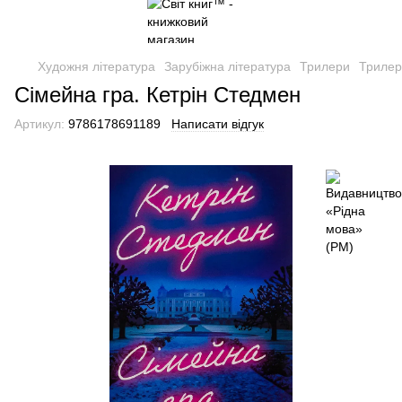
Художня література
Зарубіжна література
Трилери
Трилер
Сімейна гра. Кетрін Стедмен
Артикул:
9786178691189
Написати відгук