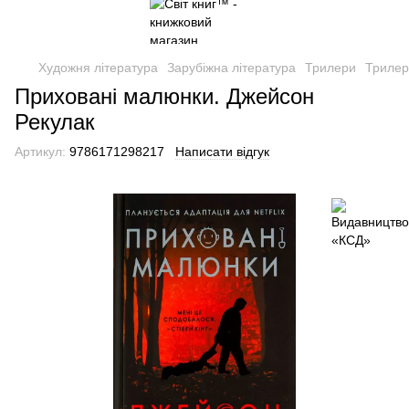
Художня література
Зарубіжна література
Трилери
Трилер
Приховані малюнки. Джейсон
Рекулак
Артикул:
9786171298217
Написати відгук