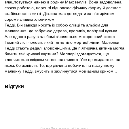
влаштовується нянею в родину Максвеллів. Вона задоволена
своєю роботою, нарешті відновлює фізичну форму й досягає
стабільності в житті. Дівчина має доглядати за пʼятирічним
соромʼязливим хлопчиком
Тедді. Він завжди носить із собою олівці та альбом для
малювання, де зображує дерева, кроликів, повітряні кульки.
Але одного разу в альбомі зʼявляється моторошний сюжет.
Темний ліс і чоловік, який тягне тіло мертвої жінки. Малюнки
Тедді стають дедалі зловісні-шими. Де пʼятирічна дитина могла
бачити такі криваві картини? Меллорі здогадується, що
хлопчик став свідком чогось жахливого. Усе це скидається на
якесь бо-жевілля. Те, що дівчина побачить на наступному
малюнку Тедді, змусить її захлинутися мовчазним криком...
Відгуки