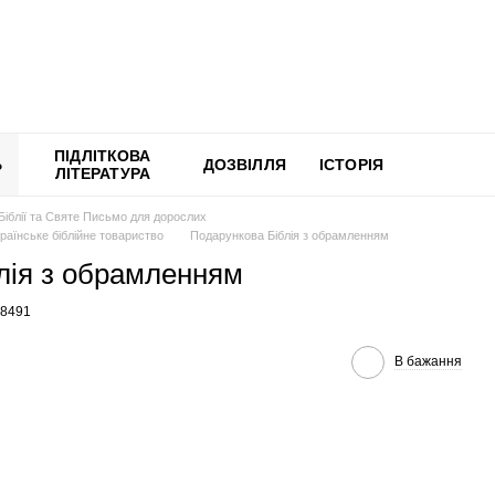
ПІДЛІТКОВА
Ь
ДОЗВІЛЛЯ
ІСТОРІЯ
ЛІТЕРАТУРА
Біблії та Святе Письмо для дорослих
раїнське біблійне товариство
Подарункова Біблія з обрамленням
лія з обрамленням
98491
В бажання