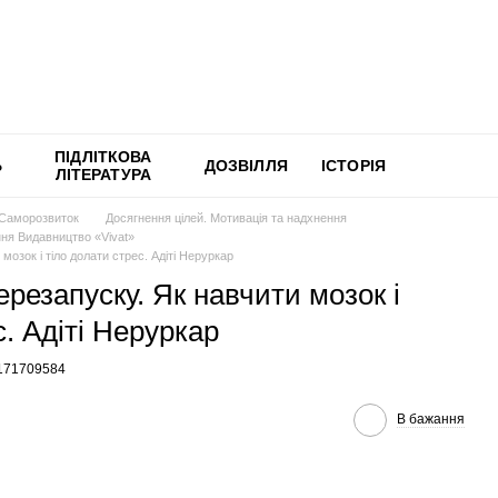
ПІДЛІТКОВА
Ь
ДОЗВІЛЛЯ
ІСТОРІЯ
ЛІТЕРАТУРА
Саморозвиток
Досягнення цілей. Мотивація та надхнення
ння Видавництво «Vivat»
 мозок і тіло долати стрес. Адіті Неруркар
ерезапуску. Як навчити мозок і
с. Адіті Неруркар
6171709584
В бажання