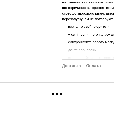
численним життєвим викликам.
що спричиняє вигоряння, втом
стрес до здорового рівня, авто
перезапуску, які не потребують
визначте свої пріоритети;
у світі неспинного галасу ш
синхронізуйте роботу мозку
дайте собі спокій;
станьте найкращою версіє
Доставка
Оплата