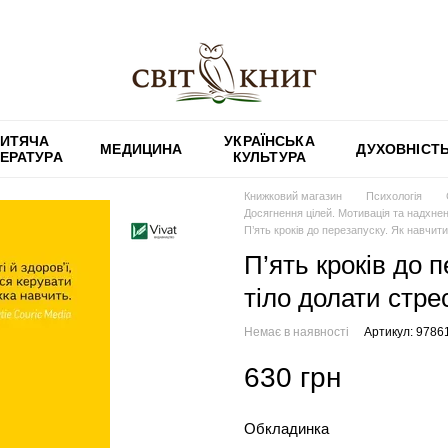
ИТЯЧА
УКРАЇНСЬКА
МЕДИЦИНА
ДУХОВНІСТ
ТЕРАТУРА
КУЛЬТУРА
Книжковий магазин
Психологія
Досягнення цілей. Мотивація та надхне
П’ять кроків до перезапуску. Як навчити
П’ять кроків до п
тіло долати стре
Немає в наявності
Артикул: 978
630 грн
Обкладинка