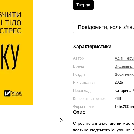
Тверда
Повідомити, коли з'яв
Характеристики
Автор
Адіті Неру
Бренд
Видавницт
Розділ
Досягненн
Рік видання
2026
Переклад
Катерина 
Кількість сторінок
288
Формат, мм
145х200 м
Опис
Стрес не означає, що ви маєт
частина людського існування, 