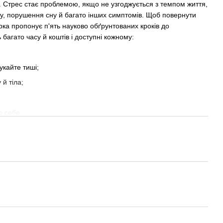
 Стрес стає проблемою, якщо не узгоджується з темпом життя,
у, порушення сну й багато інших симптомів. Щоб повернути
рка пропонує п'ять науково обґрунтованих кроків до
 багато часу й коштів і доступні кожному:
укайте тиші;
 й тіла;
ю себе