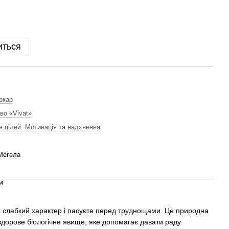
иться
ркар
во «Vivat»
я цілей. Мотивація та надхнення
Мегела
м
е слабкий характер і пасуєте перед труднощами. Це природна
здорове біологічне явище, яке допомагає давати раду