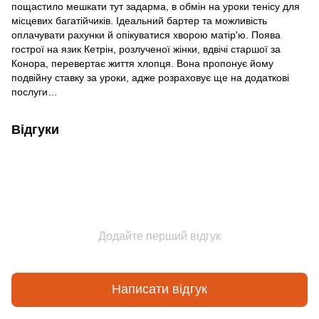
пощастило мешкати тут задарма, в обмін на уроки тенісу для
місцевих багатійчиків. Ідеальний бартер та можливість
оплачувати рахунки й опікуватися хворою матір'ю. Поява
гострої на язик Кетрін, розлученої жінки, вдвічі старшої за
Конора, перевертає життя хлопця. Вона пропонує йому
подвійну ставку за уроки, адже розраховує ще на додаткові
послуги…
Відгуки
Додайте перший відгук
Написати відгук