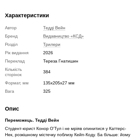
Характеристики
Автор
Тедді Вейн
Бренд
Видавництво «КСД»
Розділ
Трилери
Рік видання
2026
Переклад
Тереза Гнатишин
Кількість
384
сторінок
Формат, мм
135х205х27 мм
Вага
325
Опис
Переможець. Тедді Вейн
Студент-юрист Конор О'Тул і не мріяв опинитися у Каттерс-
Нек, розкішному містечку поблизу Кейп-Коду. Ба більше: йому