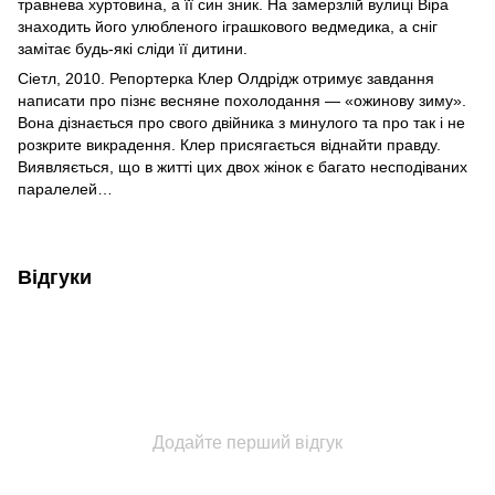
травнева хуртовина, а її син зник. На замерзлій вулиці Віра
знаходить його улюбленого іграшкового ведмедика, а сніг
замітає будь-які сліди її дитини.
Сіетл, 2010. Репортерка Клер Олдрідж отримує завдання
написати про пізнє весняне похолодання — «ожинову зиму».
Вона дізнається про свого двійника з минулого та про так і не
розкрите викрадення. Клер присягається віднайти правду.
Виявляється, що в житті цих двох жінок є багато несподіваних
паралелей…
Відгуки
Додайте перший відгук