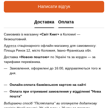
Написати відгук
Доставка
Оплата
Самовивіз із магазину
«Світ Книг»
в Коломиї —
безкоштовний.
Адреса
стаціонарного офлайн-магазину для самовиносу:
Площа Ринок 12, місто Коломия, Івано-Франкіська обл.
Доставка
«Новою поштою»
по Україні та за кордон — за
тарифами перевізника.
Замовлення, оформлені до 16:00, відправляються того ж
дня.
Онлайн-оплата банківською картою на сайті
Оплата при отриманні замовлення у відділенні ''Нова
пошта''
Вибираючи спосіб ''Післяплата'' ви оплачуєте додаткову
комісію Новій пошті: 2% від суми + 20 грн за послугу