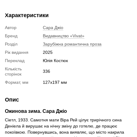
Характеристики
Автор
Сара Джіо
Бренд
Видавництво «Vivat»
Розділ
Зарубіжна романтична проза
Рік видання
2025
Переклад
Юлія Костюк
Кількість
336
сторінок
Формат, мм
127х197 мм
Опис
Ожинова зима. Сара Джіо
Сіетл, 1933. Самотня мати Віра Рей цілує трирічного сина
Деніела й вирушає на нічну зміну до готелю, де працює
покоївкою. Повернувшись, вона виявляє, що місто накрила