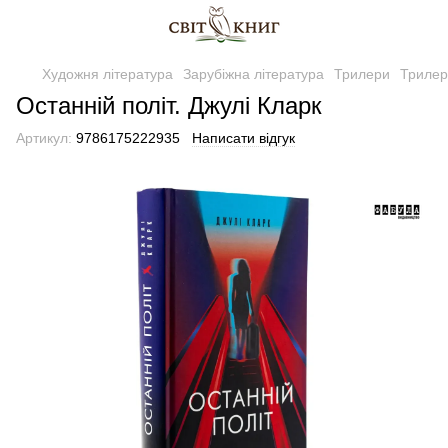
Художня література
Зарубіжна література
Трилери
Трилер
Останній політ. Джулі Кларк
Артикул:
9786175222935
Написати відгук