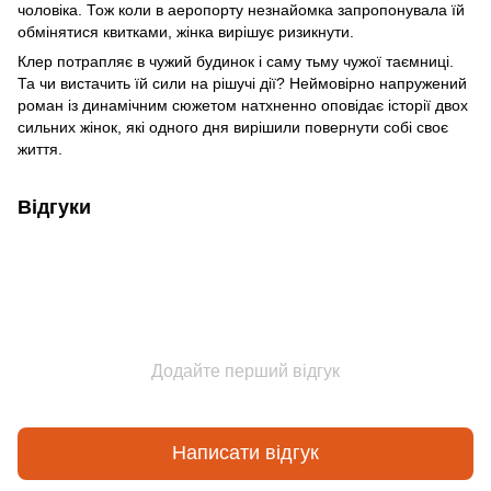
чоловіка. Тож коли в аеропорту незнайомка запропонувала їй
обмінятися квитками, жінка вирішує ризикнути.
Клер потрапляє в чужий будинок і саму тьму чужої таємниці.
Та чи вистачить їй сили на рішучі дії? Неймовірно напружений
роман із динамічним сюжетом натхненно оповідає історії двох
сильних жінок, які одного дня вирішили повернути собі своє
життя.
Відгуки
Додайте перший відгук
Написати відгук