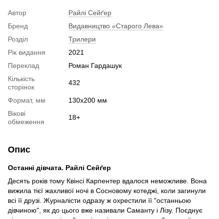
Автор
Райлі Сейґер
Бренд
Видавництво «Старого Лева»
Розділ
Трилери
Рік видання
2021
Переклад
Роман Гардашук
Кількість
432
сторінок
Формат, мм
130x200 мм
Вікові
18+
обмеження
Опис
Останні дівчата. Райлі Сейґер
Десять років тому Квінсі Карпентер вдалося неможливе. Вона
вижила тієї жахливої ночі в Сосновому котеджі, коли загинули
всі її друзі. Журналісти одразу ж охрестили її "останньою
дівчиною", як до цього вже називали Саманту і Лізу. Поєднує