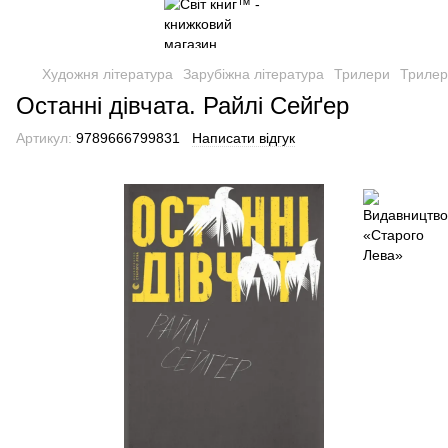
Художня література
Зарубіжна література
Трилери
Трилер
Останні дівчата. Райлі Сейґер
Артикул:
9789666799831
Написати відгук