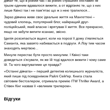
дівчат те, що в різний час і за різних страшних обставин їм
трьом єдиним вдавалося вижити, а от відрізняє те, що з них
лише Квінсі так і не пам'ятає що ж з нею трапилося...
Зараз дівчина живе своє ідеальне життя на Мангеттені –
чудовий хлопець, популярний блог, найкращий друг-
поліцейський, який власне і врятував її життя. Все прекрасно,
якщо не забути випити ксанакс, звісно.
Ідилія розсипається вщент, коли на порозі її дому з'являється
Саманта, яка завзято набивається в подруги. А Лізу тим часом
знаходять мертвою...
Минуле перестає бути просто минулим. І Квінсі таки
доведеться з’ясувати, як же їй тоді вдалося вижити і чому саме
їй. Та чого вартуватиме ця правда?
«Останні дівчата» – перший детектив колишнього журналіста,
який пише під псевдонімом Райлі Сейґер. Книга стала
світовим бестселером, отримала премію ITW Thriller Award, а
Стівен Кінг назвав її «великим трилером».
Відгуки