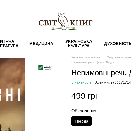
ИТЯЧА
УКРАЇНСЬКА
МЕДИЦИНА
ДУХОВНІСТ
ТЕРАТУРА
КУЛЬТУРА
Книжковий магазин
Художня літера
Невимовні речі. Джесс Лаурі
Невимовні речі. 
В наявності
Артикул: 978617171
499 грн
Обкладинка
Тверда