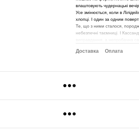
влаштовують чудернацькі вечірк
Усе змінюється, коли в Ліліде
хлопці. І один за одним пове
Те, що з ними сталося, породж
небезпечні таємниці. І Кассанд
виправдання, а непробачна с
Доставка
Оплата