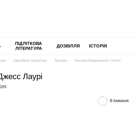
ПІДЛІТКОВА
Ь
ДОЗВІЛЛЯ
ІСТОРІЯ
ЛІТЕРАТУРА
тура
Зарубіжна література
Трилери
Трилери Видавництво «Vivat»
Джесс Лаурі
4205
В бажання