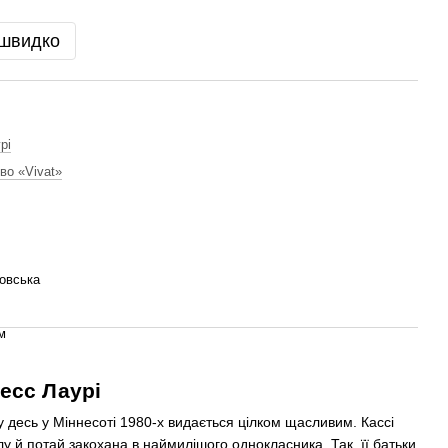
 швидко
рі
во «Vivat»
овська
м
есс Лаурі
у десь у Міннесоті 1980-х видається цілком щасливим. Кассі
 й потай закохана в наймилішого однокласника. Так, її батьки