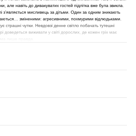
и, але навіть до дивакуватих гостей підлітка вже була звикла.
йлі з’являється мисливець за дітьми. Один за одним зникають
ртаються… зміненими: агресивними, похмурими відлюдьками.
ує страшні чутки. Невдовзі денне світло побачать тутешні
рі доведеться виживати у світі дорослих, де кожен гріх має
ама лише правда.