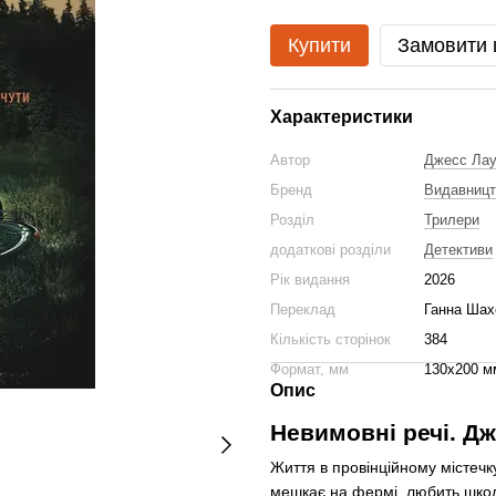
Купити
Замовити
Характеристики
Автор
Джесс Лау
Бренд
Видавницт
Розділ
Трилери
додаткові розділи
Детективи
Рік видання
2026
Переклад
Ганна Шах
Кількість сторінок
384
Формат, мм
130х200 м
Опис
Невимовні речі. Дж
Життя в провінційному містечк
мешкає на фермі, любить школу