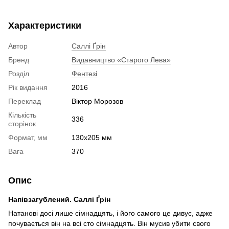
Характеристики
Автор
Саллі Ґрін
Бренд
Видавництво «Старого Лева»
Розділ
Фентезі
Рік видання
2016
Переклад
Віктор Морозов
Кількість
336
сторінок
Формат, мм
130х205 мм
Вага
370
Опис
Напівзагублений. Саллі Ґрін
Натанові досі лише сімнадцять, і його самого це дивує, адже
почувається він на всі сто сімнадцять. Він мусив убити свого