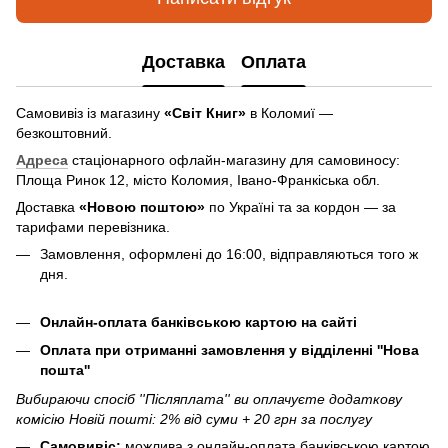
Доставка
Оплата
Самовивіз із магазину
«Світ Книг»
в Коломиї —
безкоштовний.
Адреса
стаціонарного офлайн-магазину для самовиносу:
Площа Ринок 12, місто Коломия, Івано-Франкіська обл.
Доставка
«Новою поштою»
по Україні та за кордон — за
тарифами перевізника.
Замовлення, оформлені до 16:00, відправляються того ж
дня.
Онлайн-оплата банківською картою на сайті
Оплата при отриманні замовлення у відділенні ''Нова
пошта''
Вибираючи спосіб ''Післяплата'' ви оплачуєте додаткову
комісію Новій пошті: 2% від суми + 20 грн за послугу
Самовивіс:
можлива з онлайн-оплата банківською картою