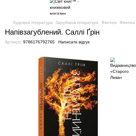
Художня література
Зарубіжна література
Фентезі
Фентезі
Напівзагублений. Саллі Ґрін
Артикул:
9786176792765
Написати відгук