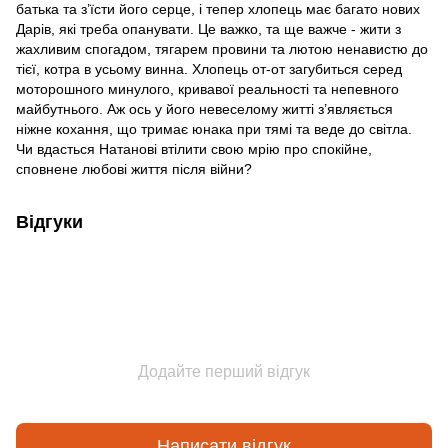
батька та з’їсти його серце, і тепер хлопець має багато нових
Дарів, які треба опанувати. Це важко, та ще важче - жити з
жахливим спогадом, тягарем провини та лютою ненавистю до
тієї, котра в усьому винна. Хлопець от-от загубиться серед
моторошного минулого, кривавої реальності та непевного
майбутнього. Аж ось у його невеселому житті з’являється
ніжне кохання, що тримає юнака при тямі та веде до світла.
Чи вдасться Натанові втілити свою мрію про спокійне,
сповнене любові життя після війни?
Відгуки
Додайте перший відгук
Написати відгук