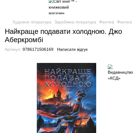
Художня література
Зарубіжна література
Фентезі
Фентезі
Найкраще подавати холодною. Джо
Аберкромбі
Артикул:
9786171506169
Написати відгук