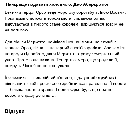
Найкраще подавати холодною. Джо Аберкромбі
Великий герцог Орсо веде жорстоку боротьбу з Лігою Восьми.
Поки армії спалюють ворожі міста, справжня битва
відбувається в тіні: хто стане королем, вирішується зовсім не
на полі бою.
Для Монзи Меркатто, найвідомішої найманки на службі в
герцога Орсо, війна — це гарний спосіб заробити. Але замість
нагороди від роботодавця Меркатто отримує смертельний
удар. Проте вона вижила. Тепер ті семеро, що зрадили її,
помруть. Чого б це не коштувало.
Її союзники — ненадійний п’яниця, підступний отруйник і
північанин, який просто хоче зробити все правильно. Її вороги
— більша частина країни. Герцог Орсо будь-що прагне
довести справу до кінця…
Відгуки