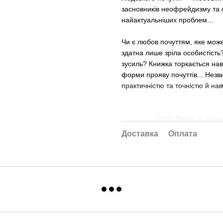
засновників неофрейдизму та
найактуальніших проблем…
Чи є любов почуттям, яке може
здатна лише зріла особистість
зусиль? Книжка торкається нав
форми прояву почуттів... Незв
практичністю та точністю й нав
«Еріх Фром — одно
Його книга — це почу
Доставка
Оплата