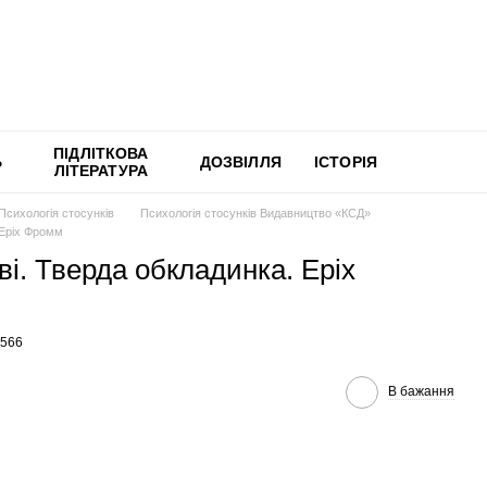
ПІДЛІТКОВА
Ь
ДОЗВІЛЛЯ
ІСТОРІЯ
ЛІТЕРАТУРА
Психологія стосунків
Психологія стосунків Видавництво «КСД»
 Еріх Фромм
і. Тверда обкладинка. Еріх
6566
В бажання