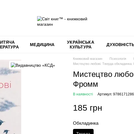
ИТЯЧА
УКРАЇНСЬКА
МЕДИЦИНА
ДУХОВНІСТ
ТЕРАТУРА
КУЛЬТУРА
Книжковий магазин
Психологія
Мистецтво любові. Тверда обкладинка.
Мистецтво любов
Фромм
В наявності
Артикул: 978617128
185 грн
Обкладинка
Тверда