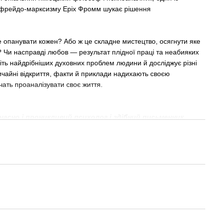
 фрейдо-марксизму Еріх Фромм шукає рішення
 опанувати кожен? Або ж це складне мистецтво, осягнути яке
? Чи насправді любов — результат плідної праці та неабияких
іть найдрібніших духовних проблем людини й досліджує різні
ичайні відкриття, факти й приклади надихають своєю
чать проаналізувати своє життя.
часно і проникливий психолог і здібний письменник.
ття власної гідності та відвертість, практичність
та точність...
»
Chicago Tribune