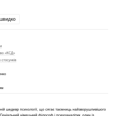
 швидко
м
тво «КСД»
 стосунків
енко
мм
ій шедевр психології, що сягає таємниць найзворушливішого
 Геніальний німецький філософ і психоаналітик, один із