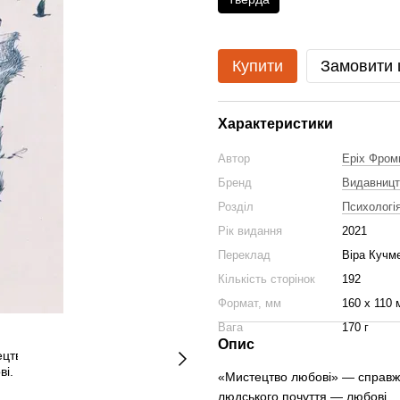
Купити
Замовити
Характеристики
Автор
Еріх Фром
Бренд
Видавниц
Розділ
Психологія
Рік видання
2021
Переклад
Віра Кучм
Кількість сторінок
192
Формат, мм
160 x 110 
Вага
170 г
Опис
«Мистецтво любові» — справжн
людського почуття — любові...