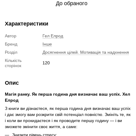
До обраного
Характеристики
Автор
Гел Елрод
Бренд
Інше
Розділ
Досягнення цілей. Мотивація та надхнення
Кількість
120
сторінок
Опис
Магія ранку. Як перша година дня визначає ваш успіх. Хел
Елрод
З книги ви дізнаєтеся, як перша година дня визначає ваш успіх
і дає змогу вам розкрити свій потенціал повністю. Змініть те, як
і коли ви прокидаєтеся і як проводите першу годину — і ви
зможете змінити своє життя, а саме:
Знизити рівень стресу;