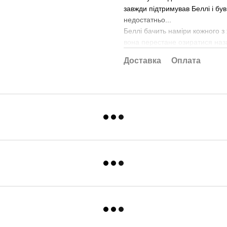
завжди підтримував Беллі і бу
недостатньо...
Беллі бачить наміри кожного з
вона перестане озиратися наза
Доставка
Оплата