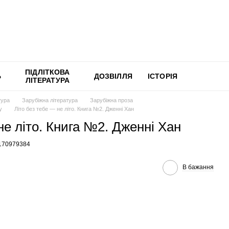
ПІДЛІТКОВА
Ь
ДОЗВІЛЛЯ
ІСТОРІЯ
ЛІТЕРАТУРА
тура
Зарубіжна література
Зарубіжна проза
y
Літо без тебе — не літо. Книга №2. Дженні Хан
не літо. Книга №2. Дженні Хан
6170979384
В бажання