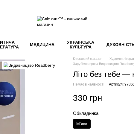
ИТЯЧА
УКРАЇНСЬКА
МЕДИЦИНА
ДУХОВНІСТ
ТЕРАТУРА
КУЛЬТУРА
Книжковий магазин
Художня літера
Зарубіжна проза Видавництво Readberr
Літо без тебе — 
Немає в наявності
Артикул: 978
330 грн
Обкладинка
М'яка