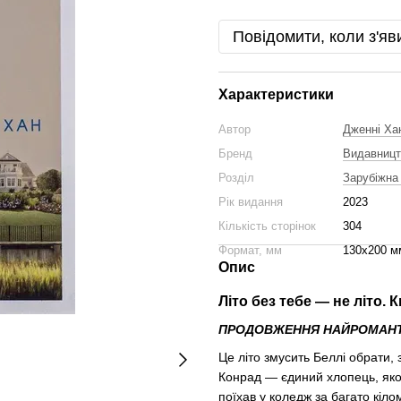
Повідомити, коли з'яв
Характеристики
Автор
Дженні Ха
Бренд
Видавницт
Розділ
Зарубіжна
Рік видання
2023
Кількість сторінок
304
Формат, мм
130х200 м
Опис
Літо без тебе — не літо. 
ПРОДОВЖЕННЯ НАЙРОМАНТИ
Це літо змусить Беллі обрати, 
Конрад — єдиний хлопець, яког
поїхав у коледж за багато кіл