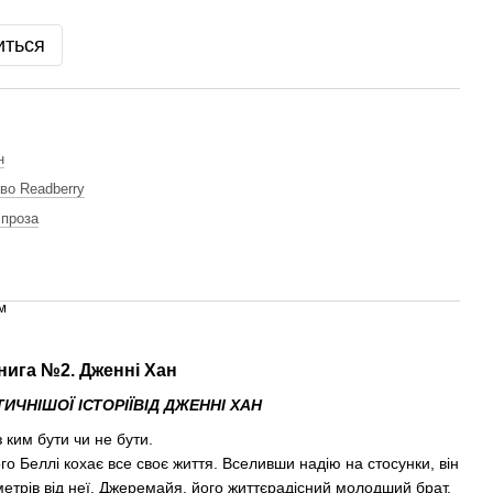
иться
н
во Readberry
 проза
м
Книга №2. Дженні Хан
ЧНІШОЇ ІСТОРІЇВІД ДЖЕННІ ХАН
з ким бути чи не бути.
о Беллі кохає все своє життя. Вселивши надію на стосунки, він
ометрів від неї. Джеремайя, його життєрадісний молодший брат,