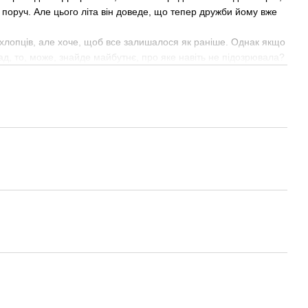
в поруч. Але цього літа він доведе, що тепер дружби йому вже
 хлопців, але хоче, щоб все залишалося як раніше. Однак якщо
д, то, може, знайде майбутнє, про яке навіть не підозрювала?