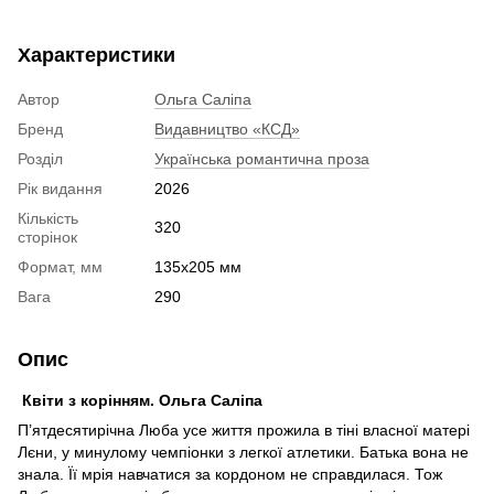
Характеристики
Автор
Ольга Саліпа
Бренд
Видавництво «КСД»
Розділ
Українська романтична проза
Рік видання
2026
Кількість
320
сторінок
Формат, мм
135х205 мм
Вага
290
Опис
Квіти з корінням. Ольга Саліпа
П’ятдесятирічна Люба усе життя прожила в тіні власної матері
Лєни, у минулому чемпіонки з легкої атлетики. Батька вона не
знала. Її мрія навчатися за кордоном не справдилася. Тож