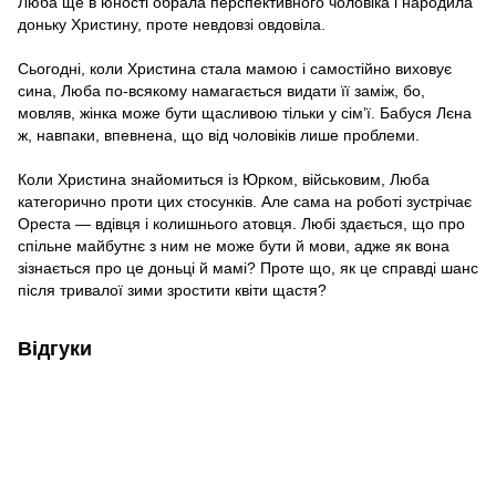
Люба ще в юності обрала перспективного чоловіка і народила
доньку Христину, проте невдовзі овдовіла.
Сьогодні, коли Христина стала мамою і самостійно виховує
сина, Люба по-всякому намагається видати її заміж, бо,
мовляв, жінка може бути щасливою тільки у сім’ї. Бабуся Лєна
ж, навпаки, впевнена, що від чоловіків лише проблеми.
Коли Христина знайомиться із Юрком, військовим, Люба
категорично проти цих стосунків. Але сама на роботі зустрічає
Ореста — вдівця і колишнього атовця. Любі здається, що про
спільне майбутнє з ним не може бути й мови, адже як вона
зізнається про це доньці й мамі? Проте що, як це справді шанс
після тривалої зими зростити квіти щастя?
Відгуки