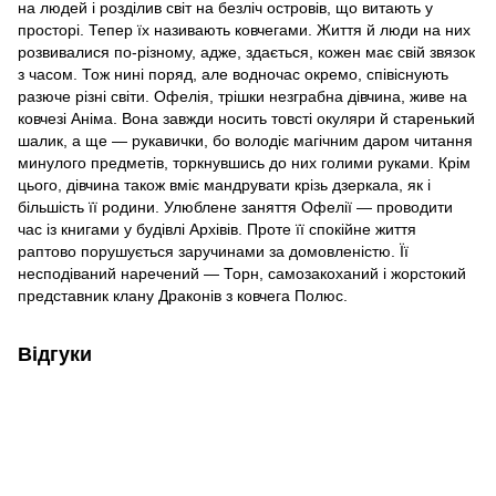
на людей і розділив світ на безліч островів, що витають у
просторі. Тепер їх називають ковчегами. Життя й люди на них
розвивалися по-різному, адже, здається, кожен має свій звязок
з часом. Тож нині поряд, але водночас окремо, співіснують
разюче різні світи. Офелія, трішки незграбна дівчина, живе на
ковчезі Аніма. Вона завжди носить товсті окуляри й старенький
шалик, а ще — рукавички, бо володіє магічним даром читання
минулого предметів, торкнувшись до них голими руками. Крім
цього, дівчина також вміє мандрувати крізь дзеркала, як і
більшість її родини. Улюблене заняття Офелії — проводити
час із книгами у будівлі Архівів. Проте її спокійне життя
раптово порушується заручинами за домовленістю. Її
несподіваний наречений — Торн, самозакоханий і жорстокий
представник клану Драконів з ковчега Полюс.
Відгуки