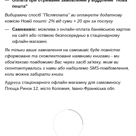
Оплата при отриманні замовлення у відділенні ''Нова
пошта''
Вибираючи спосіб ''Післяплата'' ви оплачуєте додаткову
комісію Новій пошті: 2% від суми + 20 грн за послугу
Самовивіс:
можлива з онлайн-оплата банківською картою
на сайті або готівкою безпосередньо в стаціонарному
офлайн-магазині.
Як тільки ваше замовлення на самовивіс буде повністю
сформоване та скомлектоване наявними книгами - ми
обов'язково повідомимо Вас через засіб зв'язку, яким ви
сконтактувались з нами або надішлемо SMS-повідомлення,
коли можна забирати книги.
Адреса
стаціонарного офлайн-магазину для самовиносу:
Площа Ринок 12, місто Коломия, Івано-Франкіська обл.