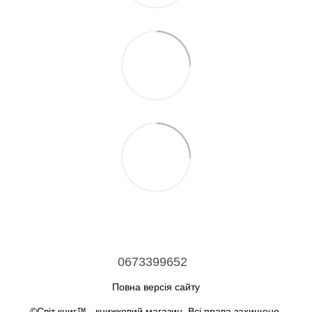
0673399652
Повна версія сайту
©Світ книг™ - книжковий магазин. Всі права захищено.