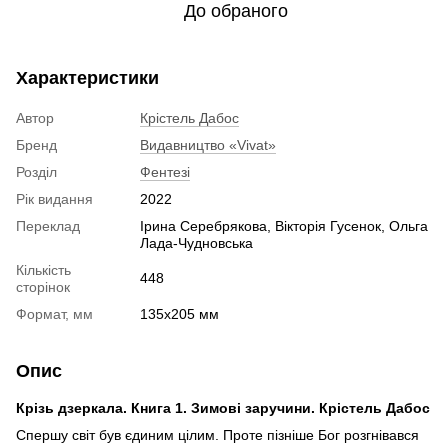
До обраного
Характеристики
Автор
Крістель Дабос
Бренд
Видавництво «Vivat»
Розділ
Фентезі
Рік видання
2022
Переклад
Ірина Серебрякова, Вікторія Гусенок, Ольга
Лада-Чудновська
Кількість
448
сторінок
Формат, мм
135х205 мм
Опис
Крізь дзеркала. Книга 1. Зимові заручини. Крістель Дабос
Спершу світ був єдиним цілим. Проте пізніше Бог розгнівався