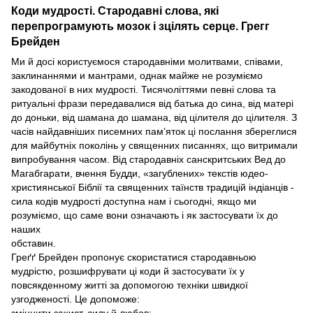
Коди мудрості. Стародавні слова, які
перепрограмують мозок і зцілять серце. Грегг
Брейден
Ми й досі користуємося стародавніми молитвами, співами,
заклинаннями и мантрами, однак майже не розуміємо
закодованої в них мудрості. Тисячоліттями певні слова та
ритуальні фрази передавалися від батька до сина, від матері
до доньки, від шамана до шамана, від цілителя до цілителя. З
часів найдавніших писемних памʼяток ці послання збереглися
для майбутніх поколінь у священних писаннях, що витримали
випробування часом. Від стародавніх санскритських Вед до
Магабгарати, вчення Будди, «загублених» текстів юдео-
християнської Біблії та священних таїнств традицій індіанців -
сила кодів мудрості доступна нам і сьогодні, якщо ми
розуміємо, що саме вони означають і як застосувати їх до
наших
обставин.
Греґґ Брейден пропонує скористатися стародавньою
мудрістю, розшифрувати ці коди й застосувати їх у
повсякденному житті за допомогою техніки швидкої
узгодженості. Це допоможе:
зміцнити захист, силу й любов;