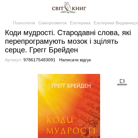
Психологія
Саморозвиток
Езотерика
Езотерика Видавницт
Коди мудрості. Стародавні слова, які
перепрограмують мозок і зцілять
серце. Грегг Брейден
Артикул:
9786175483091
Написати відгук