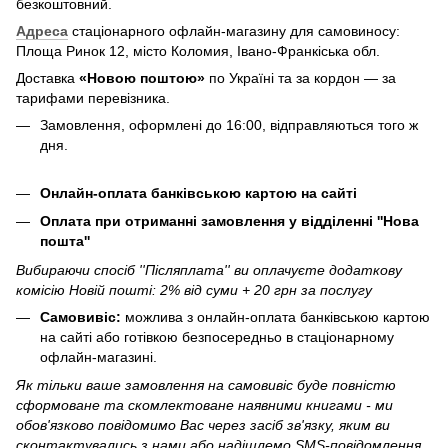
безкоштовний.
Адреса
стаціонарного офлайн-магазину для самовиносу:
Площа Ринок 12, місто Коломия, Івано-Франкіська обл.
Доставка
«Новою поштою»
по Україні та за кордон — за
тарифами перевізника.
Замовлення, оформлені до 16:00, відправляються того ж
дня.
Онлайн-оплата банківською картою на сайті
Оплата при отриманні замовлення у відділенні ''Нова
пошта''
Вибираючи спосіб ''Післяплата'' ви оплачуєте додаткову
комісію Новій пошті: 2% від суми + 20 грн за послугу
Самовивіс:
можлива з онлайн-оплата банківською картою
на сайті або готівкою безпосередньо в стаціонарному
офлайн-магазині.
Як тільки ваше замовлення на самовивіс буде повністю
сформоване та скомлектоване наявними книгами - ми
обов'язково повідомимо Вас через засіб зв'язку, яким ви
сконтактувались з нами або надішлемо SMS-повідомлення,