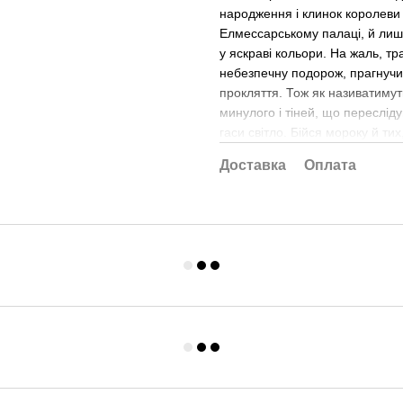
народження і клинок королеви
Елмессарському палаці, й лише
у яскраві кольори. На жаль, т
небезпечну подорож, прагнучи 
прокляття. Тож як називатимуть
минулого і тіней, що пересліду
гаси світло. Бійся мороку й ти
Доставка
Оплата