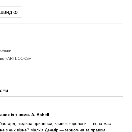
 швидко
ролеви
тво «ARTBOOKS»
2 мм
нок із тінями. А. Achell
бастард, людина принцеси, клинок королеви — вона має
одне з них вірне? Малкія Денмір — герцогиня за правом