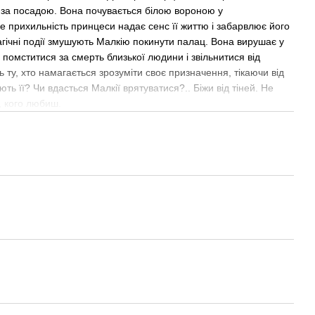
 за посадою. Вона почувається білою вороною у
 прихильність принцеси надає сенс її життю і забарвлює його
рагічні події змушують Малкію покинути палац. Вона вирушає у
помститися за смерть близької людини і звільнитися від
 ту, хто намагається зрозуміти своє призначення, тікаючи від
ють її? Чи вдасться Малкії врятуватися?.. Біжи від тіней. Не
х, кого любиш.