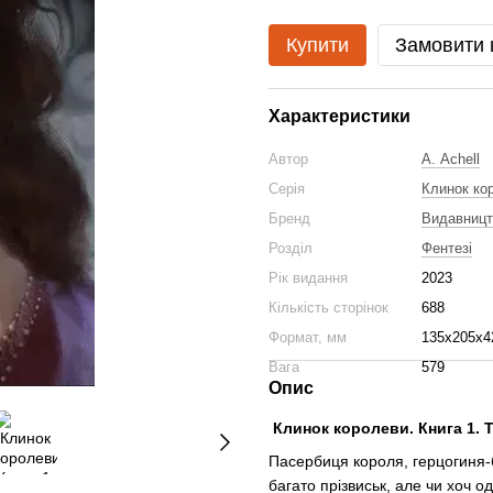
Купити
Замовити
Характеристики
Автор
А. Achell
Серія
Клинок ко
Бренд
Видавниц
Розділ
Фентезі
Рік видання
2023
Кількість сторінок
688
Формат, мм
135х205х4
Вага
579
Опис
Клинок королеви. Книга 1. Та
Пасербиця короля, герцогиня-
багато прізвиськ, але чи хоч 