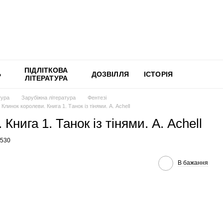
ПІДЛІТКОВА
Ь
ДОЗВІЛЛЯ
ІСТОРІЯ
ЛІТЕРАТУРА
тура
Зарубіжна література
Фентезі
Клинок королеви. Книга 1. Танок із тінями. А. Achell
Книга 1. Танок із тінями. А. Achell
1530
В бажання