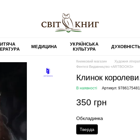
ИТЯЧА
УКРАЇНСЬКА
МЕДИЦИНА
ДУХОВНІСТ
ТЕРАТУРА
КУЛЬТУРА
Книжковий магазин
Художня літера
Фентезі Видавництво «ARTBOOKS»
Клинок королеви. 
В наявності
Артикул: 978617548
350 грн
Обкладинка
Тверда