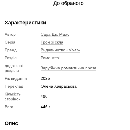
До обраного
Характеристики
Автор
Сара Дж. Маас
Серія
Трон зі скла
Бренд
Видавництво «Vivat»
Розділ
Роментезі
додаткові
Зарубіжна романтична проза
розділи
Рік видання
2025
Переклад
Олена Хаврасьова
Кількість
496
сторінок
Вага
446 г
Опис