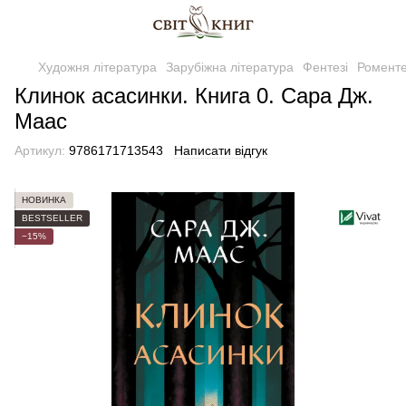
Художня література
Зарубіжна література
Фентезі
Роменте
Клинок асасинки. Книга 0. Сара Дж.
Маас
Артикул:
9786171713543
Написати відгук
НОВИНКА
BESTSELLER
−15%