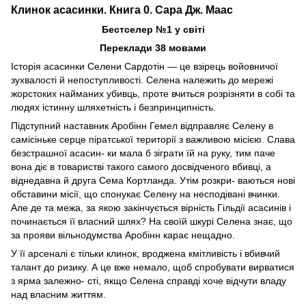
Клинок асасинки. Книга 0. Сара Дж. Маас
Бестселер №1 у світі
Переклади 38 мовами
Історія асасинки Селени Сардотін — це взірець войовничої
зухвалості й непоступливості. Селена належить до мережі
жорстоких найманих убивць, проте вчиться розрізняти в собі та
людях істинну шляхетність і безпринципність.
Підступний наставник Аробінн Гемел відправляє Селену в
самісіньке серце піратської території з важливою місією. Слава
безстрашної асасин- ки мала б зіграти їй на руку, тим паче
вона діє в товаристві такого самого досвідченого вбивці, а
віднедавна й друга Сема Кортланда. Утім розкри- ваються нові
обставини місії, що спонукає Селену на несподівані вчинки.
Але де та межа, за якою закінчується вірність Гільдії асасинів і
починається її власний шлях? На своїй шкурі Селена знає, що
за прояви вільнодумства Аробінн карає нещадно.
У її арсеналі є тільки клинок, вроджена кмітливість і вбивчий
талант до ризику. А це вже немало, щоб спробувати вирватися
з ярма залежно- сті, якщо Селена справді хоче відчути владу
над власним життям.