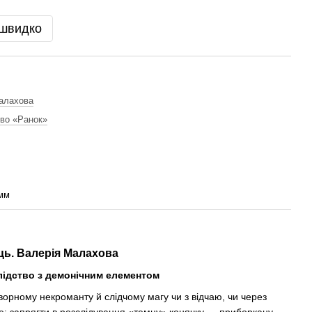
 швидко
алахова
во «Ранок»
 мм
ць. Валерія Малахова
лідство з демонічним елементом
рному некроманту й слідчому магу чи з відчаю, чи через
е: запрягти в розслідування «темну» конячку — приборкану