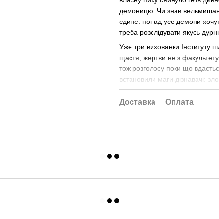
демоницю. Чи знав вельмишано
єдине: понад усе демони хочут
треба розслідувати якусь дур
Уже три вихованки Інституту ш
щастя, жертви не з факультету
тож розголосу поки що вдаєтьс
встановили маги-дізнавачі: зло
Доставка
Оплата