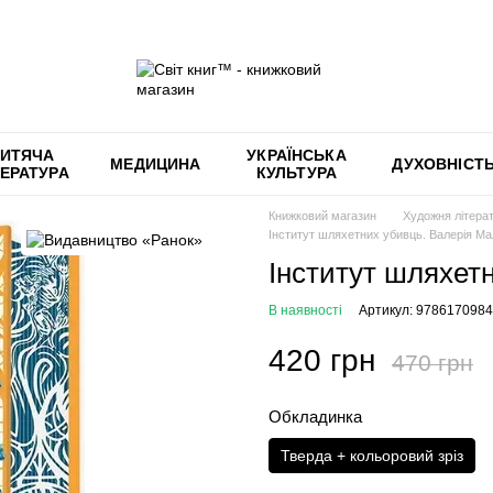
ИТЯЧА
УКРАЇНСЬКА
МЕДИЦИНА
ДУХОВНІСТ
ТЕРАТУРА
КУЛЬТУРА
Книжковий магазин
Художня літера
Інститут шляхетних убивць. Валерія М
Інститут шляхет
В наявності
Артикул: 978617098
420 грн
470 грн
Обкладинка
Тверда + кольоровий зріз