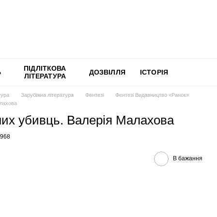
ПІДЛІТКОВА
Ь
ДОЗВІЛЛЯ
ІСТОРІЯ
ЛІТЕРАТУРА
тура
Зарубіжна література
Фентезі
Фентезі Видавництво «Ранок»
алахова
них убивць. Валерія Малахова
4968
В бажання