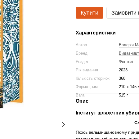
Купити
Замовити
Характеристики
Автор
Валерія М
Бренд
Видавницт
Розділ
Фентезі
Рік видання
2023
Кількість сторінок
368
Формат, мм
210 x 145
Вага
515 г
Опис
Інститут шляхетних убив
С
Якось вельмишановному придво
власну пиху сяйнуло геть дивн