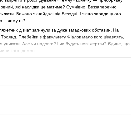
вний, які наслідки це матиме? Сумнівно. Беззаперечно
ь жити. Бажано якнайдалі від Безодні. І якщо заради цього
ню… чому ні?
ляхетних дівчат загинули за дуже загадкових обставин. На
 Троянд. Плебейки з факультету Фіалок мало кого цікавлять,
я уникати. Але чи надовго? І чи будуть нові жертви? Єдине, що
чини коїть демон.