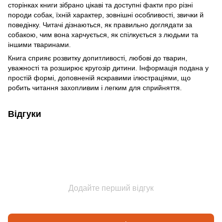
сторінках книги зібрано цікаві та доступні факти про різні
породи собак, їхній характер, зовнішні особливості, звички й
поведінку. Читачі дізнаються, як правильно доглядати за
собакою, чим вона харчується, як спілкується з людьми та
іншими тваринами.
Книга сприяє розвитку допитливості, любові до тварин,
уважності та розширює кругозір дитини. Інформація подана у
простій формі, доповненій яскравими ілюстраціями, що
робить читання захопливим і легким для сприйняття.
Відгуки
Додайте перший відгук