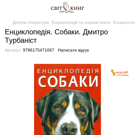
Дитяча література
Енциклопедії та наукові книги
Енциклопед
Енциклопедія. Собаки. Дмитро
Турбаніст
Артикул:
9786175471067
Написати відгук