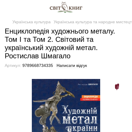
Українська культура
Українська культура та народне мистецт
Енциклопедія художнього металу.
Том I та Том 2. Світовий та
український художній метал.
Ростислав Шмагало
Артикул:
9789668734335
Написати відгук