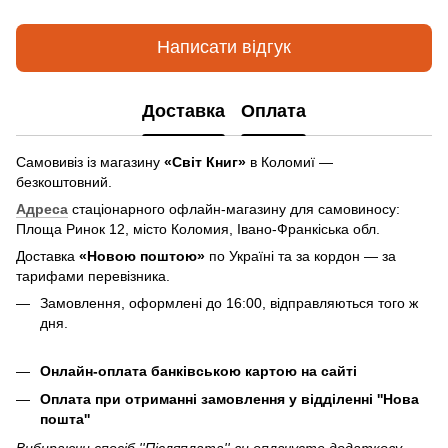
Написати відгук
Доставка
Оплата
Самовивіз із магазину
«Світ Книг»
в Коломиї —
безкоштовний.
Адреса
стаціонарного офлайн-магазину для самовиносу:
Площа Ринок 12, місто Коломия, Івано-Франкіська обл.
Доставка
«Новою поштою»
по Україні та за кордон — за
тарифами перевізника.
Замовлення, оформлені до 16:00, відправляються того ж
дня.
Онлайн-оплата банківською картою на сайті
Оплата при отриманні замовлення у відділенні ''Нова
пошта''
Вибираючи спосіб ''Післяплата'' ви оплачуєте додаткову