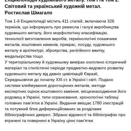
Світовий та український художній метал.
Ростислав Шмагало
Том 1-й Енциклопедії містить 411 статей, включаючи 326
термінів, що інформують про ремесла і галузі виробництва
художнього металу, його морфологічну класифікацію,
технології виготовлення виробів, термінологічні покажчики
металів, коштовних каменів, прикрас, посуду, художнього
металу в архітектурі, зброярства, релігійного вжитку,
медальєрства тощо.
У територіальному й художньому вимірах охоплено історичний
матеріал та стилістичні періоди предметно-видового розвитку
художнього металу від давніх цивілізацій Євразії,
Середньовіччя до початку XXI ст. в Україні і світі. Подано
системи клеймування дорогоцінних металів, методи
експертних оцінок коштовного каміння, місцезнаходження його
родовищ в Україні, типи огранювання, хронологічні таблиці
головних пам’яток в Україні. Видання вміщає 1780 ілюстрацій
та потужний блок диференційованих за розділами
бібліографічних джерел. Зібрано відомості та бібліографію про
втрачені та повернені в Україну цінні пам'ятки.