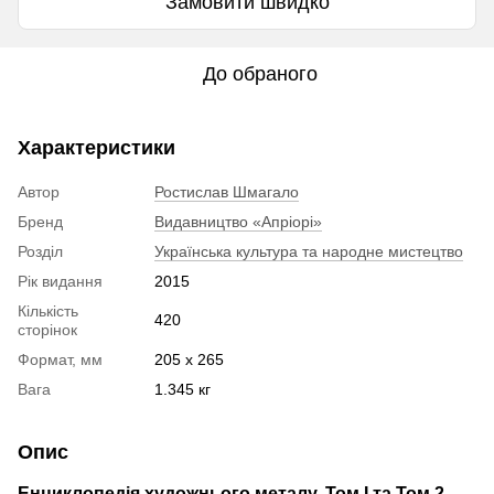
Замовити швидко
До обраного
Характеристики
Автор
Ростислав Шмагало
Бренд
Видавництво «Апріорі»
Розділ
Українська культура та народне мистецтво
Рік видання
2015
Кількість
420
сторінок
Формат, мм
205 x 265
Вага
1.345 кг
Опис
Енциклопедія художнього металу. Том I та Том 2.