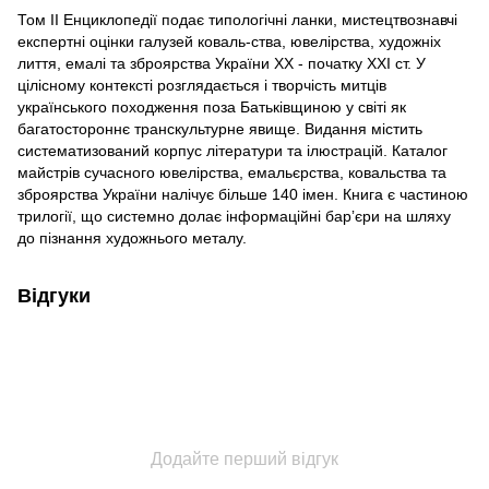
Том II Енциклопедії подає типологічні ланки, мистецтвознавчі
експертні оцінки галузей коваль-ства, ювелірства, художніх
лиття, емалі та зброярства України XX - початку XXI ст. У
цілісному контексті розглядається і творчість митців
українського походження поза Батьківщиною у світі як
багатостороннє транскультурне явище. Видання містить
систематизований корпус літератури та ілюстрацій. Каталог
майстрів сучасного ювелірства, емальєрства, ковальства та
зброярства України налічує більше 140 імен. Книга є частиною
трилогії, що системно долає інформаційні барʼєри на шляху
до пізнання художнього металу.
Відгуки
Додайте перший відгук