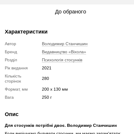
До обраного
Характеристики
Автор
Володимир Станчишин
Бренд
Видавництво «Віхола»
Розділ
Психологія стосунків
Рік видання
2021
Кількість
280
сторінок
Формат, мм
200 x 130 мм
Вага
250 г
Опис
Для стосунків потрібні двоє. Володимир Станчишин
Коли вирішуємо будувати стосунки, ми маємо запам'ятати: