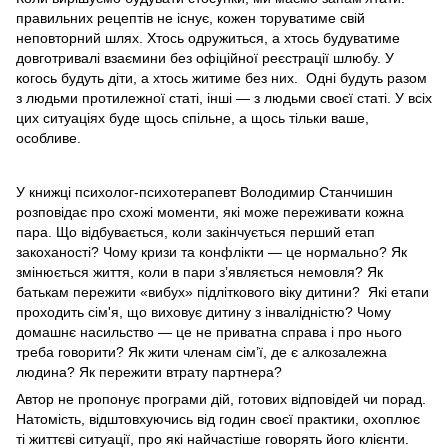
правильних рецептів не існує, кожен торуватиме свій
неповторний шлях. Хтось одружиться, а хтось будуватиме
довготривалі взаємини без офіційної реєстрації шлюбу. У
когось будуть діти, а хтось житиме без них. Одні будуть разом
з людьми протилежної статі, інші — з людьми своєї статі. У всіх
цих ситуаціях буде щось спільне, а щось тільки ваше,
особливе.
У книжці психолог-психотерапевт Володимир Станчишин
розповідає про схожі моменти, які може переживати кожна
пара. Що відбувається, коли закінчується перший етап
закоханості? Чому кризи та конфлікти — це нормально? Як
змінюється життя, коли в пари з’являється немовля? Як
батькам пережити «вибух» підліткового віку дитини? Які етапи
проходить сім'я, що виховує дитину з інвалідністю? Чому
домашнє насильство — це не приватна справа і про нього
треба говорити? Як жити членам сім’ї, де є алкозалежна
людина? Як пережити втрату партнера?
Автор не пропонує програми дій, готових відповідей чи порад.
Натомість, відштовхуючись від годин своєї практики, охоплює
ті життєві ситуації, про які найчастіше говорять його клієнти.