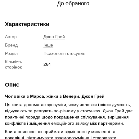
До обраного
Характеристики
Автор
Джон Грей
Бренд
Інше
Розділ
Психологія стосунків
Кількість
264
сторінок
Опис
Чоловіки з Марса, жінки з Венери. Джон Грей
Ця книга допомагає зрозуміти, чому чоловіки і жінки думають,
відчувають та реагують по-різному у стосунках. Джон Грей дає
практичні поради щодо покращення спілкування, вирішення
конфліктів і зміцнення емоційного зв’язку між партнерами.
Книга пояснює, як приймати відмінності у мисленні та
поведінці, підтримувати взаєморозуміння і створювати