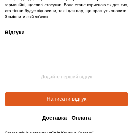
гармонійні, щасливі стосунки. Вона стане корисною як для тих,
хто тільки будує відносини, так і для пар, що прагнуть оновити
й зміцнити свій зв’язок.
Відгуки
Додайте перший відгук
Написати відгук
Доставка
Оплата
Самовивіз із магазину
«Світ Книг»
в Коломиї —